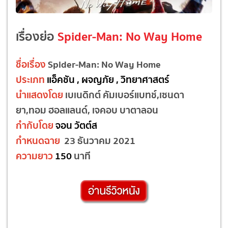
เรื่องย่อ
Spider-Man: No Way Home
ชื่อเรื่อง
Spider-Man: No Way Home
ประเภท
แอ็คชัน , ผจญภัย , วิทยาศาสตร์
นำแสดงโดย
เบเนดิกต์ คัมเบอร์แบทช์,เซนดา
ยา,ทอม ฮอลแลนด์, เจคอบ บาตาลอน
กำกับโดย
จอน วัตต์ส
กำหนดฉาย
23 ธันวาคม 2021
ความยาว
150
นาที