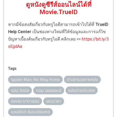
ดูหนังดูซีรีส์ออนไลน์ได้ที่
Movie.TrueID
หากมีข้อสงสัยเกี่ยวกับทรูไอดีสามารถเข้าไปได้ที่
TrueID
Help Center
เป็นช่องทางใหม่ที่ให้ข้อมูลและการแก้ไข
ปัญหาเบื้องต้นเกี่ยวกับทรูไอดี คลิกเลย >>
https://bit.ly/3
xEgdAa
Tags
Spider-Man: No Way Home
ข่าวสารวงการหนัง
จอน วัตต์ส
ทอม ฮอลแลนด์
หนังต่างประเทศ
เจคอบ บาตาลอน
เซนดายา
เบเนดิกต์ คัมเบอร์แบทช์