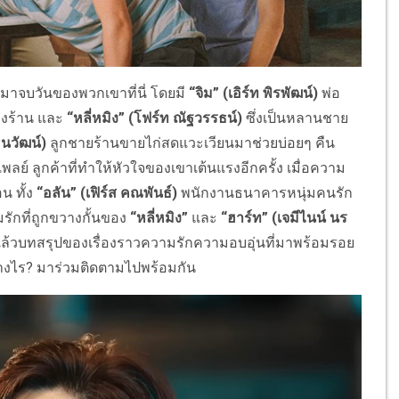
จะมาจบวันของพวกเขาที่นี่ โดยมี
“จิม” (เอิร์ท พิรพัฒน์)
พ่อ
ของร้าน และ
“หลี่หมิง” (โฟร์ท ณัฐวรรธน์)
ซึ่งเป็นหลานชาย
 ธนวัฒน์)
ลูกชายร้านขายไก่สดแวะเวียนมาช่วยบ่อยๆ คืน
พลย์ ลูกค้าที่ทำให้หัวใจของเขาเต้นแรงอีกครั้ง เมื่อความ
น ทั้ง
“อลัน” (เฟิร์ส คณพันธ์)
พนักงานธนาคารหนุ่มคนรัก
รักที่ถูกขวางกั้นของ
“หลี่หมิง”
และ
“ฮาร์ท” (เจมีไนน์ นร
ก แล้วบทสรุปของเรื่องราวความรักความอบอุ่นที่มาพร้อมรอย
่างไร? มาร่วมติดตามไปพร้อมกัน