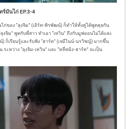
ทร์มันไก่ EP.3-4
ของ “ลุงจิม” (เอิร์ท-พิรพัฒน์) ก็ทำให้ทั้งคู่ได้พูดคุยกัน
งจิม” พูดกับพี่สาว ทำเอา “เหวิน” ถึงกับมูฟออนไม่ได้และ
น์) ก็เรียนรู้และรับฟัง “ฮาร์ท” (เจมีไนน์-นรวิชญ์) มากขึ้น
ระหว่าง “ลุงจิม-เหวิน” และ “หลี่หมิง-ฮาร์ท” จะเป็น