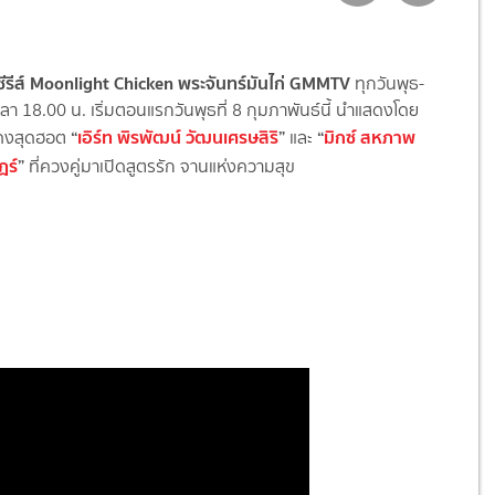
อซีรีส์ Moonlight Chicken พระจันทร์มันไก่ GMMTV
ทุกวันพุธ-
ลา 18.00 น. เริ่มตอนแรกวันพุธที่ 8 กุมภาพันธ์นี้ นำแสดงโดย
“
เอิร์ท พิรพัฒน์ วัฒนเศรษสิริ
”
“
มิกซ์ สหภาพ
ดงสุดฮอต
และ
ฎร์
”
ที่ควงคู่
มาเปิดสูตรรัก จานแห่งความสุข