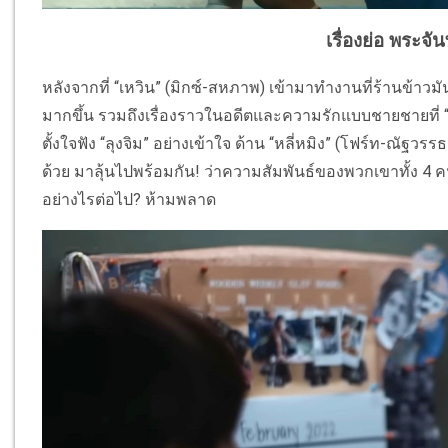
เรื่องย่อ พระจัน
หลังจากที่ “เหวิน” (มิกซ์-สหภาพ) เข้ามาทำงานที่ร้านข้าวมันไก่
มากขึ้น รวมถึงเรื่องราวในอดีตและความรักแบบชายชายที่ “ลุ
ตั้งใจฟัง “ลุงจิม” อย่างเข้าใจ ด้าน “หลี่หมิง” (โฟร์ท-ณัฐวรรธ
ด้วย มาลุ้นไปพร้อมกัน! ว่าความสัมพันธ์ของพวกเขาทั้ง 4 คน 
อย่างไรต่อไป? ห้ามพลาด