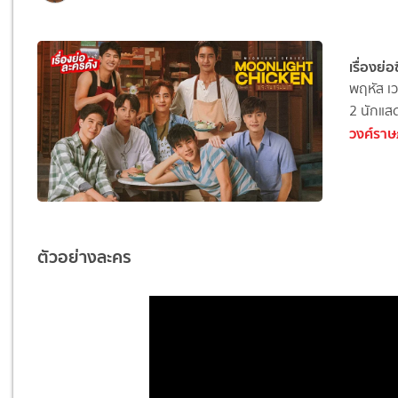
เรื่องย่
พฤหัส เว
2
นักแส
วงศ์ราษ
ตัวอย่างละคร