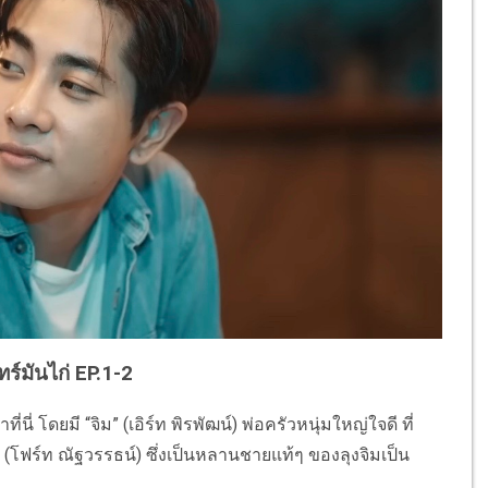
ทร์มันไก่ EP.1-2
ี่ โดยมี “จิม” (เอิร์ท พิรพัฒน์) พ่อครัวหนุ่มใหญ่ใจดี ที่
” (โฟร์ท ณัฐวรรธน์) ซึ่งเป็นหลานชายแท้ๆ ของลุงจิมเป็น