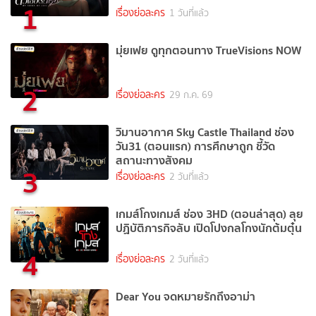
1
เรื่องย่อละคร
1 วันที่แล้ว
มุ่ยเฟย ดูทุกตอนทาง TrueVisions NOW
2
เรื่องย่อละคร
29 ก.ค. 69
วิมานอากาศ Sky Castle Thailand ช่อง
วัน31 (ตอนแรก) การศึกษาถูก ชี้วัด
สถานะทางสังคม
3
เรื่องย่อละคร
2 วันที่แล้ว
เกมส์โกงเกมส์ ช่อง 3HD (ตอนล่าสุด) ลุย
ปฏิบัติภารกิจลับ เปิดโปงกลโกงนักต้มตุ๋น
4
เรื่องย่อละคร
2 วันที่แล้ว
Dear You จดหมายรักถึงอาม่า