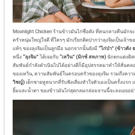
Moonlight Chicken
ร้านข้าวมันไก่ชื่อดัง ที่คนกลางคืนมัก
ครัวหนุ่มใหญ่ใจดี ที่ใครๆ มักเรียกติดปากว่าลุงจิมเป็นเจ้า
แท้ๆ ของลุงจิมเป็นลูกมือ นอกจากนั้นยังมี
“ไก่ป่า” (ข้าวตัง
หนึ่ง
“ลุงจิม”
ได้เจอกับ
“เหวิน” (มิกซ์ สหภาพ)
นักตกแต่งดิสเ
สัมพันธ์กำลังดำเนินไปได้อย่างดีก็มีอุปสรรคมาทำให้สั่นคลอ
ของเหวิน, ความสัมพันธ์ในครอบครัวของลุงจิม รวมถึงความ
วิชญ์)
เด็กชายหูหนวกที่รับฟังเสียงหัวใจตัวเองเป็นครั้งแร
ยิ้มและน้ำตา ของข้าวมันไก่สุดกลมกล่อมจานนี้จะลงเอยอย