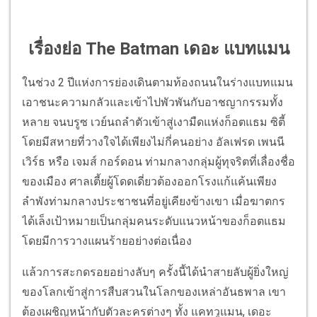
เรื่องย่อ The Batman เดอะ แบทแมน
ในช่วง 2 ปีแห่งการย่องเดินตามท้องถนนในร่างแบทแมน
เอาชนะความกลัวและเข้าไปพัวพันกับอาชญากรรมทั้ง
หลาย จนบรูซ เวย์นถลำตัวเข้าสู่เงามืดแห่งก็อตแธม ซิตี้
โดยมีสหายที่วางใจได้เพียงไม่กี่คนอย่าง อัลเฟรด เพนนี
เวิร์ธ หรือ เจมส์ กอร์ดอน ท่ามกลางกลุ่มผู้ทุจริตที่เลื่องชื่อ
ของเมือง ศาลเตี้ยผู้โดดเดี่ยวต้องออกโรงแก้แค้นเพียง
ลำพังท่ามกลางประชาชนที่อยู่เคียงข้างเขา เมื่อฆาตกร
ได้เล็งเป้าหมายเป็นกลุ่มคนระดับแนวหน้าของก็อตแธม
โดยมีการวางแผนร้ายอย่างต่อเนื่อง
แล้วการสะกดรอยอย่างลับๆ ครั้งนี้ได้นำสายลับผู้ยิ่งใหญ่
ของโลกเข้าสู่การสืบสวนในโลกของเหล่าอันธพาล เขา
ต้องเผชิญหน้ากับตัวละครต่างๆ ทั้ง แคทวูแมน, เดอะ