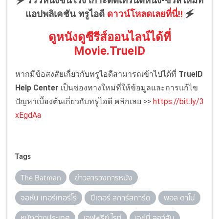
🗲 รีวิวหนังชนโรง เกาะติดเทรนด์หนัง-ซีรีส์ใหม่ที่
แอปพลิเคชัน ทรูไอดี
ดาวน์โหลดเลยที่นี่!!
🗲
ดูหนังดูซีรีส์ออนไลน์ได้ที่
Movie.TrueID
หากมีข้อสงสัยเกี่ยวกับทรูไอดีสามารถเข้าไปได้ที่
TrueID
Help Center
เป็นช่องทางใหม่ที่ให้ข้อมูลและการแก้ไข
ปัญหาเบื้องต้นเกี่ยวกับทรูไอดี คลิกเลย >>
https://bit.ly/3
xEgdAa
Tags
The Batman
ข่าวสารวงการหนัง
จอห์น เทอร์เทอร์โร่
ปีเตอร์ สการ์สการ์ด
พอล ดาโน่
หนังต่างประเทศ
เจฟฟรีย์ ไรท์
เจย์มี่ ลอว์สัน