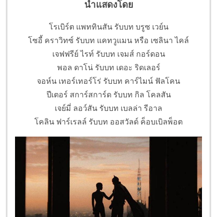
นำแสดงโดย
โรเบิร์ต แพททินสัน รับบท บรูซ เวย์น
โซอี้ คราวิทซ์ รับบท แคทวูแมน หรือ เซลินา ไคล์
เจฟฟรีย์ ไรท์ รับบท เจมส์ กอร์ดอน
พอล ดาโน่ รับบท เดอะ ริดเลอร์
จอห์น เทอร์เทอร์โร่ รับบท คาร์ไมน์ ฟัลโคน
ปีเตอร์ สการ์สการ์ด รับบท กิล โคลสัน
เจย์มี่ ลอว์สัน รับบท เบลล่า รีอาล
โคลิน ฟาร์เรลล์ รับบท ออสวัลด์ ค็อบเบิลพ็อต