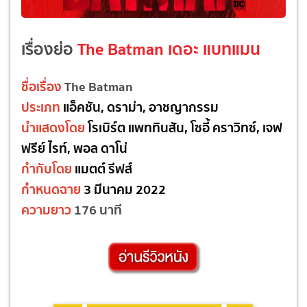
เรื่องย่อ
The Batman เดอะ แบทแมน
ชื่อเรื่อง
The Batman
ประเภท
แอ็คชัน, ดราม่า, อาชญากรรม
นำแสดงโดย
โรเบิร์ต แพททินสัน, โซอี้ คราวิทซ์, เจฟ
ฟรีย์ ไรท์, พอล ดาโน่
กำกับโดย
แมตต์ รีฟส์
กำหนดฉาย
3 มีนาคม 2022
ความยาว
176 นาที