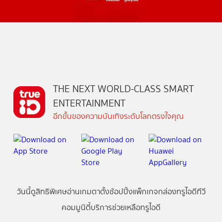
THE NEXT WORLD-CLASS SMART
ENTERTAINMENT
อีกขั้นของความบันเทิงระดับโลกตรงใจคุณ
วันนี้
ดู
สิทธิพิเศษ
อ่าน
เกม
ตาตั้ง
ช้อปปิ้ง
แพ็กเกจ
กล่องทรูไอดีทีวี
คอมมูนิตี้
บริการช่วยเหลือทรูไอดี