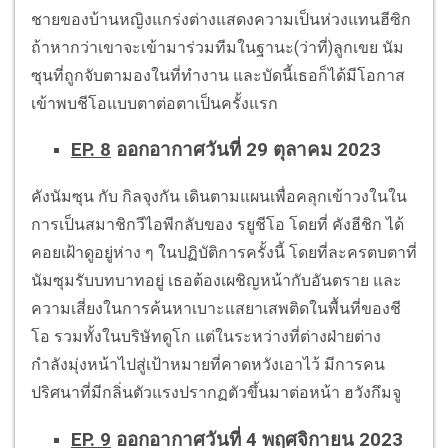
ชายของบ้านหญิงแกร่งต่างแสดงความเป็นห่วงแทนฮีซิก
ถ้าหากว่าเขาจะเข้ามาร่วมทีมในฐานะ(ว่าที่)ลูกเขย นัม
ซุนที่ถูกจับตามองในที่ทำงาน และบัดนี้เธอก็ได้มีโอกาส
เข้าพบชีโอแบบตาต่อตาเป็นครั้งแรก
EP. 8
ออกอากาศวันที่ 29 ตุลาคม 2023
คังนัมซุน กับ กิลจุงกัน เดินตามแผนเพื่อคลุกเข้าวงในใน
การเป็นสมาชิกวีไอพีกลับของ รยูชีโอ โดยที่ คังฮีชิก ได้
คอยเฝ้าดูอยู่ห่าง ๆ ในปฏิบัติการครั้งนี้ โดยที่ละครตบตาที่
นัมซุมรับบทบาทอยู่ เธอต้องเผชิญหน้ากับอันตราย และ
ความเสี่ยงในการค้นหาเบาะแสยาเสพติดในพื้นที่ของชี
โอ รวมทั้งในบริษัทดูโก แต่ในระหว่างที่ต่างฝ่ายต่าง
กำลังมุ่งหน้าไปสู่เป้าหมายที่คาดหวังเอาไว้ มีการคน
ปริศนาที่มีกลิ่นตัวแรงปรากฏตัวขึ้นมาต่อหน้า ฮวังกึมจู
EP. 9
ออกอากาศวันที่ 4 พฤศจิกายน 2023