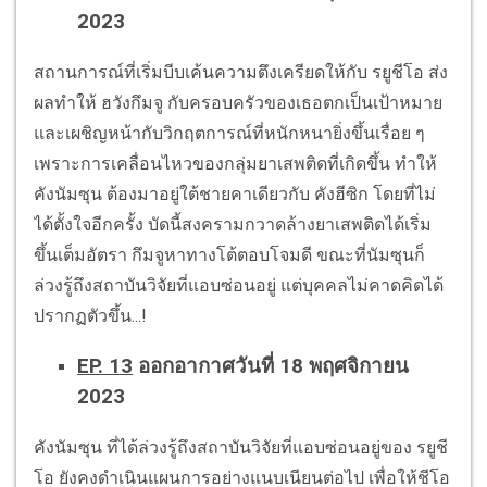
2023
สถานการณ์ที่เริ่มบีบเค้นความตึงเครียดให้กับ รยูชีโอ ส่ง
ผลทำให้ ฮวังกึมจู กับครอบครัวของเธอตกเป็นเป้าหมาย
และเผชิญหน้ากับวิกฤตการณ์ที่หนักหนายิ่งขึ้นเรื่อย ๆ
เพราะการเคลื่อนไหวของกลุ่มยาเสพติดที่เกิดขึ้น ทำให้
คังนัมซุน ต้องมาอยู่ใต้ชายคาเดียวกับ คังฮีซิก โดยที่ไม่
ได้ตั้งใจอีกครั้ง บัดนี้สงครามกวาดล้างยาเสพติดได้เริ่ม
ขึ้นเต็มอัตรา กึมจูหาทางโต้ตอบโจมดี ขณะที่นัมซุนก็
ล่วงรู้ถึงสถาบันวิจัยที่แอบซ่อนอยู่ แต่บุคคลไม่คาดคิดได้
ปรากฏตัวขึ้น...!
EP. 13
ออกอากาศวันที่ 18 พฤศจิกายน
2023
คังนัมซุน ที่ได้ล่วงรู้ถึงสถาบันวิจัยที่แอบซ่อนอยู่ของ รยูชี
โอ ยังคงดำเนินแผนการอย่างแนบเนียนต่อไป เพื่อให้ชีโอ