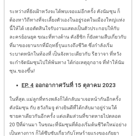
ระหว่างที่ยังเฝ้าหวังจะได้พบเจอแม่อีกครั้ง คังนัมซุน ก็
ต้องหาวิถีทางที่จะเลี้ยงตัวเองในอยู่รอดในเมืองใหญ่แห่ง
นี้ให้ได้ เธอตัดสินใจรับงานแสดงเป็นตัวประกอบให้กับ
ละครย้อนยุค ขณะที่ทางด้าน คังฮีซิก ก็ยังตามสืบเกี่ยวกับ
ที่มาของยานรกที่มีฤทธิ์รุนแรงถึงชีวิต ซึ่งกำลังเริ่ม
ระบาดหนักในท้องที่ เป็นจังหวะเดียวกับ รีฮวาจา ที่หวัง
จะกำจัดนัมซุนไปให้พ้นทาง ได้ก่อเหตุอุกอาจ ที่ทำให้นัม
ซุน..ของขึ้น!
EP. 4
ออกอากาศวันที่ 15 ตุลาคม 2023
ในที่สุด..แม่ลูกที่ทรงพลังก็ได้กลับมาเจอหน้ากันอีกครั้ง
คังนัมซุน กับ ฮวังกิมจู ต่างยินดีที่ได้กลับมาอยู่ร่วมใต้
ชายคาเดียวกันอีกครั้ง แต่งเติมส่วนที่ขาดหายไปตลอด
20 ปีที่ผ่านมา ในขณะที่นัมซุนที่ต้องเริ่มต้นชีวิตใหม่อย่าง
เป็นทางการ ก็ได้ซึบซับเกี่ยวกับโทษร้ายแรงของภัยยา