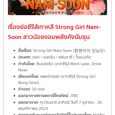
เรื่องย่อซีรีส์เกาหลี Strong Girl Nam-
Soon สาวน้อยจอมพลังคังนัมซุน
ชื่อเรื่อง
: Strong Girl Nam-Soon (힘쎈여자 강남순)
ประเภท
: ตลก / แอคชัน / แฟนตาซี / โรแมนติก
กำกับโดย
: คิมจองซิก (จากซีรีส์ Work Later, Drink
Now)
เขียนบทโดย
: แพคมีกยอง (จากซีรีส์ Strong Girl
Bong-Soon)
จำนวน
: 16 ตอน
ออกอากาศทางสถานีโทรทัศน์
: JTBC
ออกอากาศ
: ทุกวันเสาร์-อาทิตย์ วันที่ 7 ตุลาคม - 26
พฤศจิกายน 2023
ช่องทางรับชมอย่างถูกลิขสิทธิ์ในประเทศไทย
: Netflix