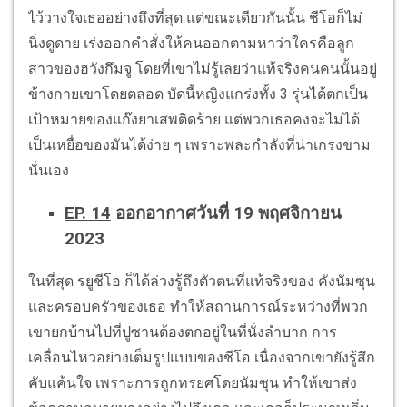
ไว้วางใจเธออย่างถึงที่สุด แต่ขณะเดียวกันนั้น ชีโอก็ไม่
นิ่งดูดาย เร่งออกคำสั่งให้คนออกตามหาว่าใครคือลูก
สาวของฮวังกึมจู โดยที่เขาไม่รู้เลยว่าแท้จริงคนคนนั้นอยู่
ข้างกายเขาโดยตลอด บัดนี้หญิงแกร่งทั้ง 3 รุ่นได้ตกเป็น
เป้าหมายของแก๊งยาเสพติดร้าย แต่พวกเธอคงจะไม่ได้
เป็นเหยื่อของมันได้ง่าย ๆ เพราะพละกำลังที่น่าเกรงขาม
นั่นเอง
EP. 14
ออกอากาศวันที่ 19 พฤศจิกายน
2023
ในที่สุด รยูชีโอ ก็ได้ล่วงรู้ถึงตัวตนที่แท้จริงของ คังนัมซุน
และครอบครัวของเธอ ทำให้สถานการณ์ระหว่างที่พวก
เขายกบ้านไปที่ปูซานต้องตกอยู่ในที่นั่งลำบาก การ
เคลื่อนไหวอย่างเต็มรูปแบบของชีโอ เนื่องจากเขายังรู้สึก
คับแค้นใจ เพราะการถูกทรยศโดยนัมซุน ทำให้เขาส่ง