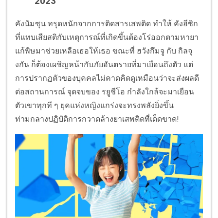
2023
คังนัมซุน ทรุดหนักจากการติดสารเสพติด ทำให้ คังฮีซิก
ที่แทบเสียสติกับเหตุการณ์ที่เกิดขึ้นต้องโร่ออกตามหายา
แก้พิษมาช่วยเหลือเธอให้เธอ ขณะที่ ฮวังกึมจู กับ กิลจุ
งกัน ก็ต้องเผชิญหน้ากับภัยอันตรายที่มาเยือนถึงตัว แต่
การปรากฏตัวของบุคคลไม่คาดคิดดูเหมือนว่าจะส่งผลดี
ต่อสถานการณ์ จุดจบของ รยูชีโอ กำลังใกล้จะมาเยือน
ตัวเขาทุกที ๆ ยุคแห่งหญิงแกร่งจะทรงพลังยิ่งขึ้น
ท่ามกลางปฏิบัติการกวาดล้างยาเสพติดที่เด็ดขาด!