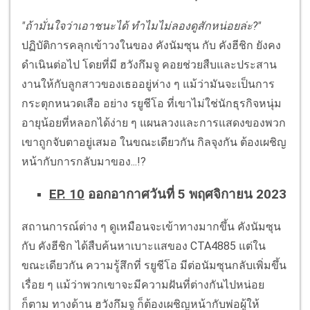
"ถ้ามั่นใจว่าเอาชนะได้ ทำไมไม่ลองดูสักหน่อยล่ะ?"
ปฏิบัติการคลุกเข้าวงในของ คังนัมซุน กับ คังฮีชิก ยังคง
ดำเนินต่อไป โดยที่มี ฮวังกึมจู คอยช่วยสืบและประสาน
งานให้กับลูกสาวของเธออยู่ห่าง ๆ แม้ว่ามันจะเป็นการ
กระตุกหนวดเสือ อย่าง รยูชีโอ ที่เขาไม่ใช่นักธุรกิจหนุ่ม
อายุน้อยที่หลอกได้ง่าย ๆ แผนลวงและการแสดงของพวก
เขาถูกจับตาอยู่เสมอ ในขณะเดียวกัน กิลจุงกัน ต้องเผชิญ
หน้ากับการกลับมาของ...!?
EP. 10
ออกอากาศวันที่ 5 พฤศจิกายน 2023
สถานการณ์ต่าง ๆ ดูเหมือนจะเข้าทางมากขึ้น คังนัมซุน
กับ คังฮีชิก ได้สืบค้นหาเบาะแสของ CTA4885 แต่ใน
ขณะเดียวกัน ความรู้สึกที่ รยูชีโอ มีต่อนัมซุนกลับเพิ่มขึ้น
เรื่อย ๆ แม้ว่าพวกเขาจะมีความฝันที่ต่างกันไปหน่อย
ก็ตาม ทางด้าน ฮวังกึมจู ก็ต้องเผชิญหน้ากับพ่อผู้ให้