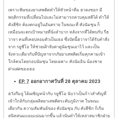
เพราะพิษของยาเสพติดทำให้หัวหน้าทีม ฮาดงซอก มี
พฤติกรรมที่เปลี่ยนไปและไม่สามารถควบคุมสติได้ ทำให้
คังฮีซิก ต้องตกอยู่ในอันตราย ในขณะที่ คังนัมซุน ก็
เหมือนจะตกเป้าหมายที่นั่งลำบาก หลังจากที่ได้พบกับ รีฮ
วาจา คนที่เคยปลอมตัวเป็นเธอ ซึ่งบัดนี้ฮวาจาได้รับคำสั่ง
จาก รยูชีโอ ให้ช่วยเฝ้าจับตาดูนัมซุนเอาไว้ และเป็น
จังหวะเดียวกับที่ปัญหาจากภัยยาเสพติดเริ่มคุกคามเข้า
ใกล้คนโดยรอบนัมซุน โดยเฉพาะ คังนัมอิน น้องชาย
ฝาแฝดของเธอ
EP. 7
ออกอากาศวันที่ 28 ตุลาคม 2023
ฮวังกึมจู ได้เผชิญหน้ากับ รยูชีโอ นับว่าเป็นก้าวสำคัญที่
เข้าใกล้กับกลุ่มผลิตยาเสพติดระดับภูมิภาค ในขณะ
เดียวกัน ความสัมพันธ์ของ คังนัมซุน กับ คังฮีซิก ก็เริ่ม
สนิทสนมแนบแน่นมากขึ้น แล้วนั่นทำให้เหล่าสมาชิกฝ่าย