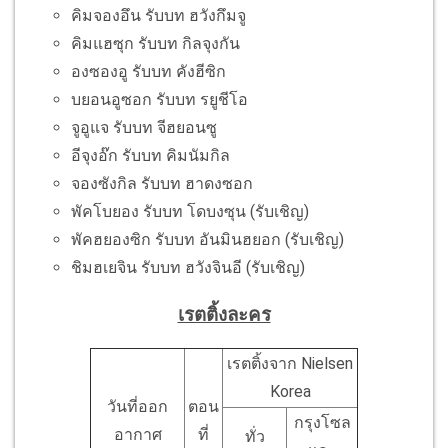
คิมจองอึน รับบท ฮวังกึมจู
คิมแฮซุก รับบท กิลจุงกัน
องซองอู รับบท คังฮีซิก
บยอนอูซอก รับบท รยูชีโอ
จูอูแจ รับบท จีฮยอนซู
อีจุงอ๊ก รับบท คิมนัมกิล
จองซังกิล รับบท ฮาดงซอก
พัคโบยอง รับบท โดบงซุน (รับเชิญ)
พัคฮยองซิก รับบท อันมินฮยอก (รับเชิญ)
ชิมฮเยจิน รับบท ฮวังจินอี (รับเชิญ)
เรตติ้งละคร
เรตติ้งจาก Nielsen
Korea
วันที่ออก
ตอน
กรุงโซล
อากาศ
ที่
ทั่ว