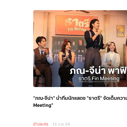
"ภณ-จีน่า" นำทีมนักแสดง "ธาตรี" จัดเต็มควา
Meeting"
ข่าวละคร
16 ก.ค. 69