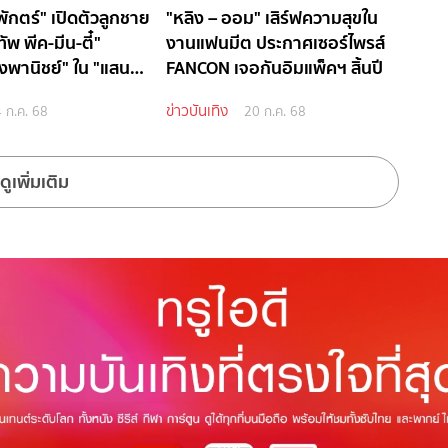
ักตร์" เปิดตัวลูกชาย
"หลิง – ออม" เสิร์ฟความสุขใน
ัพ พีค-มีน-ตี๋"
งานแฟนมีต ประกาศเซอร์ไพรส์
งพานิชย์" ใน "แสน
FANCON เจอกันอิมแพ็คฯ สิ้นปี
ข่าวบันเทิง
 ก.ค. 68
20 ก.ค. 68
ดูเพิ่มเติม