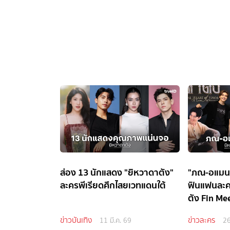
ส่อง 13 นักแสดง "ยิหวาดาตัง"
"ภณ-อแมนด
ละครพีเรียดศึกไสยเวทแดนใต้
ฟินแฟนละค
ตัง Fin Me
ข่าวบันเทิง
ข่าวละคร
11 มี.ค. 69
26