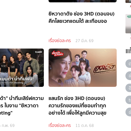
ยิหวาดาตัง ช่อง 3HD (ตอนจบ)
ศึกไสยเวทแดนใต้ สะเทือนจอ
เรื่องย่อละคร
27 มี.ค. 69
แ
ข
้า" นำทีมเสิร์ฟความ
แสนรัก ช่อง 3HD (ตอนจบ)
t
ร ในงาน "ยิหวาดา
ความรักของแม่ที่ยอมทำทุก
eting"
อย่างได้ เพื่อให้ลูกมีความสุข
ข
เรื่องย่อละคร
 ก.พ. 69
11 ต.ค. 68