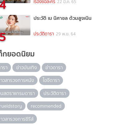
4
เรื่องย่อละคร
22 มี.ค. 65
ประวัติ เม นิศาชล ต้วมสูงเนิน
5
ประวัติดารา
29 พ.ย. 64
ท็กยอดนิยม
ดารา
ข่าวบันเทิง
ข่าวดารา
่าวสารวงการหนัง
ไอจีดารา
อินสตราแกรมดารา
ประวัติดารา
rueidstory
recommended
่าวสารวงการซีรีส์