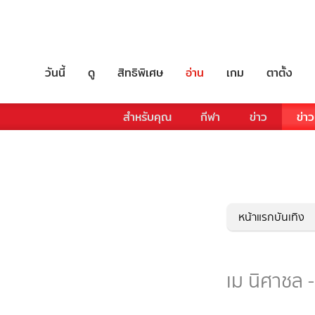
วันนี้
ดู
สิทธิพิเศษ
อ่าน
เกม
ตาตั้ง
สำหรับคุณ
กีฬา
ข่าว
ข่าว
หน้าแรกบันเทิง
เม นิศาชล -