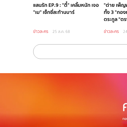
แสนรัก EP.9 : "ตี๋" เคลิ้มหนัก เจอ
"ต่าย เพ็ญพ
"เม" เซ็กซี่สะท้านบาร์
ทั้ง 3 "กองท
ตระกูล "ตร
รัก"
ข่าวละคร
ข่าวละคร
25 ส.ค. 68
24