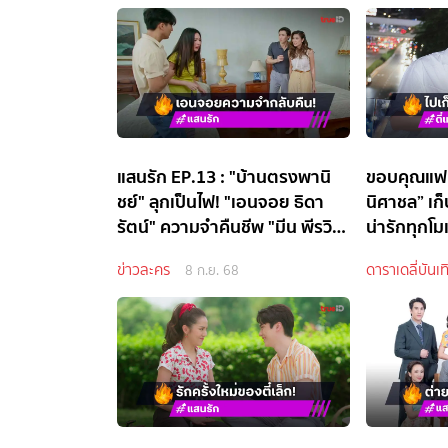
แสนรัก EP.13 : "บ้านตรงพานิ
ขอบคุณแฟนค
ชย์" ลุกเป็นไฟ! "เอนจอย ธิดา
นิศาชล” เก
รัตน์" ความจำคืนชีพ "มีน พีรวิ
น่ารักทุกโม
ชญ์" หน้าซีด เมียเก่า ปะทะ เมีย
ข่าวละคร
ดาราเดลี่บันเท
8 ก.ย. 68
แต่ง