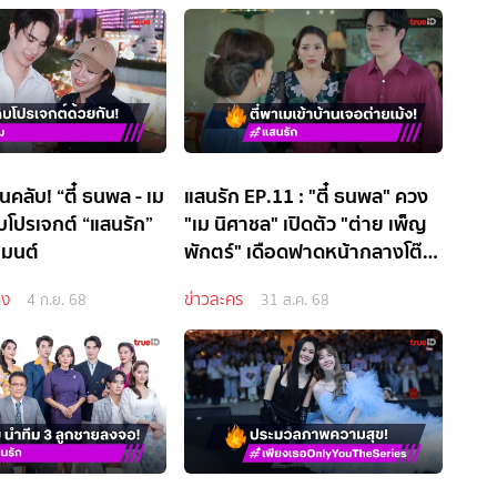
ลับ! “ตี๋ ธนพล - เม
แสนรัก EP.11 : "ตี๋ ธนพล" ควง
็บโปรเจกต์ “แสนรัก”
"เม นิศาชล" เปิดตัว "ต่าย เพ็ญ
เมนต์
พักตร์" เดือดฟาดหน้ากลางโต๊ะ
อาหาร
ิง
ข่าวละคร
4 ก.ย. 68
31 ส.ค. 68