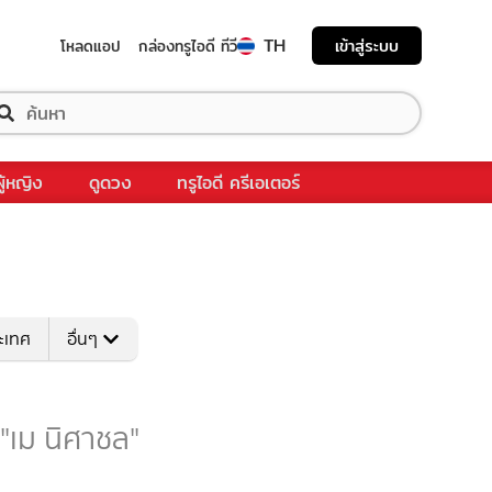
TH
เข้าสู่ระบบ
โหลดแอป
กล่องทรูไอดี ทีวี
ผู้หญิง
ดูดวง
ทรูไอดี ครีเอเตอร์
ระเทศ
อื่นๆ
 "เม นิศาชล"