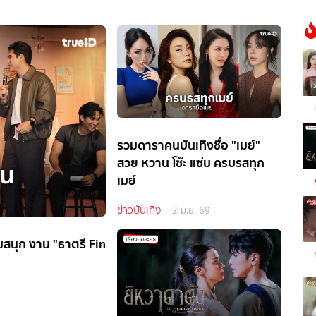
รวมดาราคนบันเทิงชื่อ "เมย์"
สวย หวาน โซ๊ะ แซ่บ ครบรสทุก
เมย์
ข่าวบันเทิง
2 มิ.ย. 69
มสนุก งาน "ธาตรี Fin