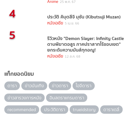
Anime
25 พ.ค. 67
4
ประวัติ คิบุตสึจิ มุซัน (Kibutsuji Muzan)
หนังเอเชีย
5 เม.ย. 66
5
รีวิวหนัง "Demon Slayer: Infinity Castle
ดาบพิฆาตอสูร ภาคปราสาทไร้ขอบเขต"
ยกระดับความมันส์ทุกอณู!
หนังเอเชีย
12 ส.ค. 68
แท็กยอดนิยม
ดารา
ข่าวบันเทิง
ข่าวดารา
ไอจีดารา
ข่าวสารวงการหนัง
อินสตราแกรมดารา
recommended
ประวัติดารา
trueidstory
ดาราเดลี่