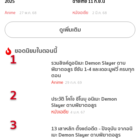
2025
ฉายไทย 11 ก.ย.นี้
Anime
หนังเอเชีย
27 พ.ค. 68
2 มี.ค. 68
ดูเพิ่มเติม
ยอดนิยมในตอนนี้
1
รวมลิงค์ดูอนิเมะ Demon Slayer ดาบ
พิฆาตอสูร ซีซัน 1-4 และเดอะมูฟวี่ ครบทุก
ตอน
Anime
29 ก.ค. 69
2
ประวัติ โคโจ ชิโนบุ อนิเมะ Demon
Slayer ดาบพิฆาตอสูร
หนังเอเชีย
4 ม.ค. 67
3
13 เสาหลัก ตั้งแต่อดีต - ปัจจุบัน จากอนิ
เมะ Demon Slayer ดาบพิฆาตอสูร