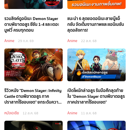
รวมลิงค์ดูอนิเมะ Demon Slayer
แนะนำ 6 สุดยอดอนิเมะสายบู๊แอ็
ดาบพิฆาตอสูร ซีซัน 1-4 และเดอะ
กชัน จัดเต็มงานภาพและแอนิเมชัน
มูฟวี่ ครบทุกตอน
สุดอลังการ!
Anime
Anime
29 ก.ค. 69
22 ส.ค. 68
รีวิวหนัง "Demon Slayer: Infinity
เปิดโผนักล่าอสูร รับมือศึกสุดท้าย
Castle ดาบพิฆาตอสูร ภาค
ใน "Demon Slayer ดาบพิฆาตอสูร
ปราสาทไร้ขอบเขต" ยกระดับความ
ภาคปราสาทไร้ขอบเขต"
มันส์ทุกอณู!
หนังเอเชีย
Anime
12 ส.ค. 68
11 ส.ค. 68