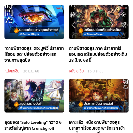
"ดาบพิฆาตอสูร เดอะมูฟวี่ ปราสาท
ดาบพิฆาตอสูร ภาค ปราสาทไร้
ไร้ขอบเขต" ปล่อยตัวอย่างแรก!
ขอบเขต เตรียมปล่อยตัวอย่างเต็ม
งานภาพสุดปัง
28 มิ.ย. 68 นี้!
หนังเอเชีย
หนังเอเชีย
30 มิ.ย. 68
16 มิ.ย. 68
สุดยอด! "Solo Leveling" กวาด 6
เคาะแล้ว! หนัง ดาบพิฆาตอสูร
รางวัลใหญ่จาก Crunchyroll
ปราสาทไร้ขอบเขต พาร์ทแรก เข้า