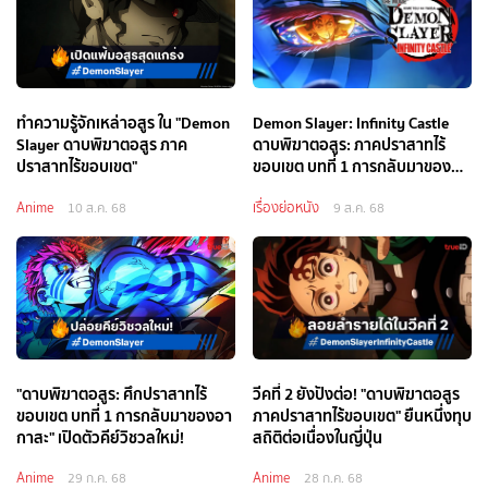
ทำความรู้จักเหล่าอสูร ใน "Demon
Demon Slayer: Infinity Castle
Slayer ดาบพิฆาตอสูร ภาค
ดาบพิฆาตอสูร: ภาคปราสาทไร้
ปราสาทไร้ขอบเขต"
ขอบเขต บทที่ 1 การกลับมาของอา
กาสะ
Anime
เรื่องย่อหนัง
10 ส.ค. 68
9 ส.ค. 68
"ดาบพิฆาตอสูร: ศึกปราสาทไร้
วีคที่ 2 ยังปังต่อ! "ดาบพิฆาตอสูร
ขอบเขต บทที่ 1 การกลับมาของอา
ภาคปราสาทไร้ขอบเขต" ยืนหนึ่งทุบ
กาสะ" เปิดตัวคีย์วิชวลใหม่!
สถิติต่อเนื่องในญี่ปุ่น
Anime
Anime
29 ก.ค. 68
28 ก.ค. 68