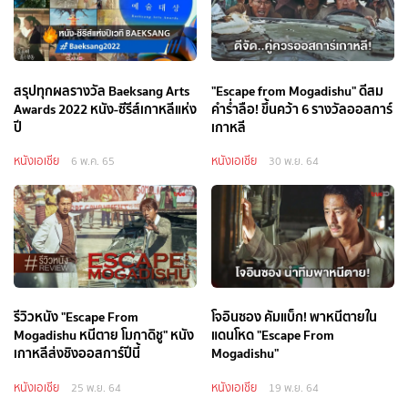
สรุปทุกผลรางวัล Baeksang Arts
"Escape from Mogadishu" ดีสม
Awards 2022 หนัง-ซีรีส์เกาหลีแห่ง
คำร่ำลือ! ขึ้นคว้า 6 รางวัลออสการ์
ปี
เกาหลี
หนังเอเชีย
หนังเอเชีย
6 พ.ค. 65
30 พ.ย. 64
รีวิวหนัง "Escape From
โจอินซอง คัมแบ็ก! พาหนีตายใน
Mogadishu หนีตาย โมกาดิชู" หนัง
แดนโหด "Escape From
เกาหลีส่งชิงออสการ์ปีนี้
Mogadishu"
หนังเอเชีย
หนังเอเชีย
25 พ.ย. 64
19 พ.ย. 64