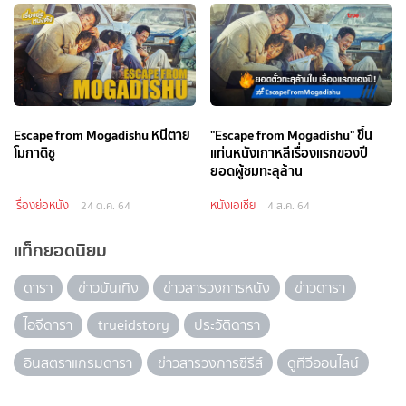
Escape from Mogadishu หนีตาย
"Escape from Mogadishu" ขึ้น
โมกาดิชู
แท่นหนังเกาหลีเรื่องแรกของปี
ยอดผู้ชมทะลุล้าน
เรื่องย่อหนัง
หนังเอเชีย
24 ต.ค. 64
4 ส.ค. 64
แท็กยอดนิยม
ดารา
ข่าวบันเทิง
ข่าวสารวงการหนัง
ข่าวดารา
ไอจีดารา
trueidstory
ประวัติดารา
อินสตราแกรมดารา
ข่าวสารวงการซีรีส์
ดูทีวีออนไลน์