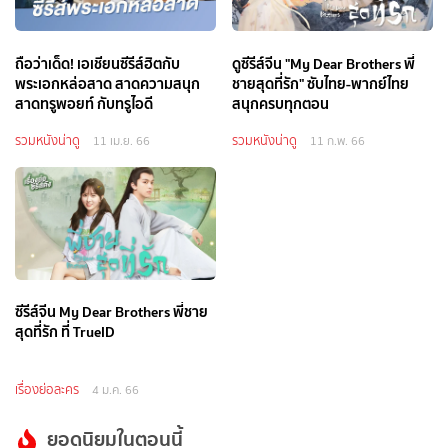
ถือว่าเด็ด! เอเชียนซีรีส์ฮิตกับ
ดูซีรีส์จีน "My Dear Brothers พี่
พระเอกหล่อสาด สาดความสนุก
ชายสุดที่รัก" ซับไทย-พากย์ไทย
สาดทรูพอยท์ กับทรูไอดี
สนุกครบทุกตอน
รวมหนังน่าดู
รวมหนังน่าดู
11 เม.ย. 66
11 ก.พ. 66
ซีรีส์จีน My Dear Brothers พี่ชาย
สุดที่รัก ที่ TrueID
เรื่องย่อละคร
4 ม.ค. 66
ยอดนิยมในตอนนี้