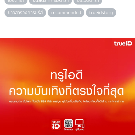
ไอจีดารา
อินสตราแกรมดารา
ประวัติดารา
ข่าวสารวงการซีรีส์
recommended
trueidstory