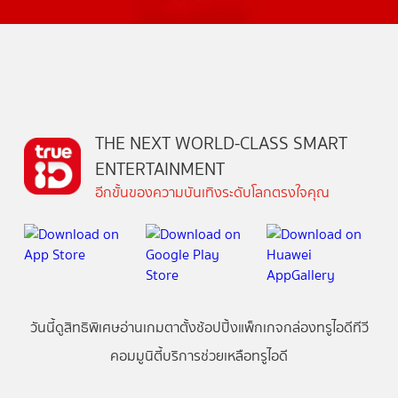
THE NEXT WORLD-CLASS SMART
ENTERTAINMENT
อีกขั้นของความบันเทิงระดับโลกตรงใจคุณ
วันนี้
ดู
สิทธิพิเศษ
อ่าน
เกม
ตาตั้ง
ช้อปปิ้ง
แพ็กเกจ
กล่องทรูไอดีทีวี
คอมมูนิตี้
บริการช่วยเหลือทรูไอดี