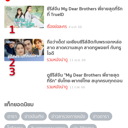
ซีรีส์จีน My Dear Brothers พี่ชายสุดที่รัก
ที่ TrueID
1
เรื่องย่อละคร
4 ม.ค. 66
ถือว่าเด็ด! เอเชียนซีรีส์ฮิตกับพระเอกหล่อ
สาด สาดความสนุก สาดทรูพอยท์ กับทรู
ไอดี
2
รวมหนังน่าดู
11 เม.ย. 66
3
ดูซีรีส์จีน "My Dear Brothers พี่ชายสุด
ที่รัก" ซับไทย-พากย์ไทย สนุกครบทุกตอน
รวมหนังน่าดู
11 ก.พ. 66
แท็กยอดนิยม
ดารา
ข่าวบันเทิง
ข่าวสารวงการหนัง
ข่าวดารา