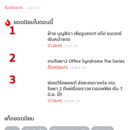
เรื่องย่อละคร
6 ต.ค. 57
ยอดนิยมในตอนนี้
1
ฝ้าย บุญสิตา เสียจูบแรก!! แก๊ป ธนเวทย์
เขินหน้าแดง
ข่าวละคร
3 ก.ค. 59
2
เกมริษยา2 Office Syndrome The Series
เรื่องย่อละคร
16 พ.ค. 59
3
ช่องเวิร์คพอยท์ ส่งละครภาคต่อ เกม
ริษยา 2 ตีแผ่เรื่องฉาวชาวออฟฟิศ เริ่ม 7
มิ.ย. นี้!!
ข่าวละคร
29 พ.ค. 59
แท็กยอดนิยม