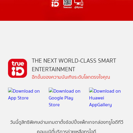
THE NEXT WORLD-CLASS SMART
ENTERTAINMENT
อีกขั้นของความบันเทิงระดับโลกตรงใจคุณ
วันนี้
ดู
สิทธิพิเศษ
อ่าน
เกม
ตาตั้ง
ช้อปปิ้ง
แพ็กเกจ
กล่องทรูไอดีทีวี
คอมมูนิตี้
บริการช่วยเหลือทรูไอดี