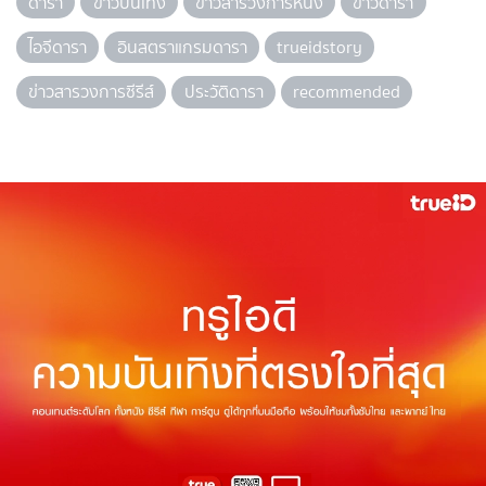
ดารา
ข่าวบันเทิง
ข่าวสารวงการหนัง
ข่าวดารา
ไอจีดารา
อินสตราแกรมดารา
trueidstory
ข่าวสารวงการซีรีส์
ประวัติดารา
recommended