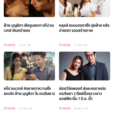
ฝ้าย บุญสิตา เสียจูบแรก!! แก๊ป ธน
หลุยส์ แอบมองตาซึ้ง ปุยฝ้าย หลัง
เวทย์ เขินหน้าแดง
ด่าแรง!! จอมสร้างภาพ
ข่าวละคร
ข่าวละคร
3 ก.ค. 59
27 มิ.ย. 59
แก๊ป ธนเวทย์ ส่งสายตาหวานซึ้ง
ช่องเวิร์คพอยท์ ส่งละครภาคต่อ
แอบรัก ฝ้าย บุญสิตา ใน เกมริษยา2
เกมริษยา 2 ตีแผ่เรื่องฉาวชาว
ออฟฟิศ เริ่ม 7 มิ.ย. นี้!!
ข่าวละคร
ข่าวละคร
11 มิ.ย. 59
29 พ.ค. 59