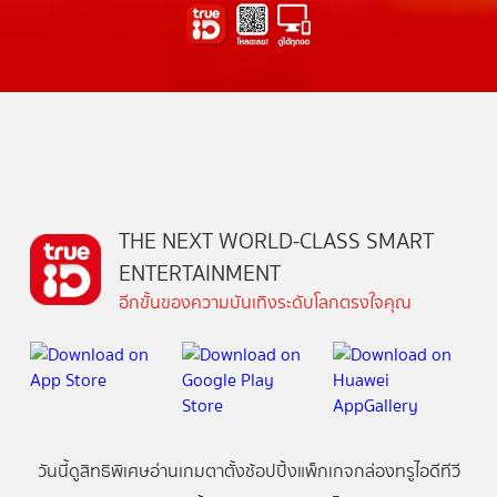
THE NEXT WORLD-CLASS SMART
ENTERTAINMENT
อีกขั้นของความบันเทิงระดับโลกตรงใจคุณ
วันนี้
ดู
สิทธิพิเศษ
อ่าน
เกม
ตาตั้ง
ช้อปปิ้ง
แพ็กเกจ
กล่องทรูไอดีทีวี