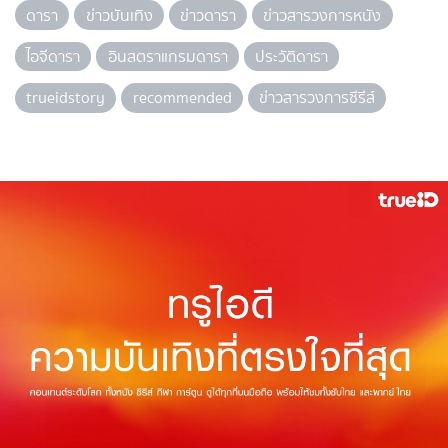
ดารา
ข่าวบันเทิง
ข่าวดารา
ข่าวสารวงการหนัง
ไอจีดารา
อินสตราแกรมดารา
ประวัติดารา
trueidstory
recommended
ข่าวสารวงการซีรีส์