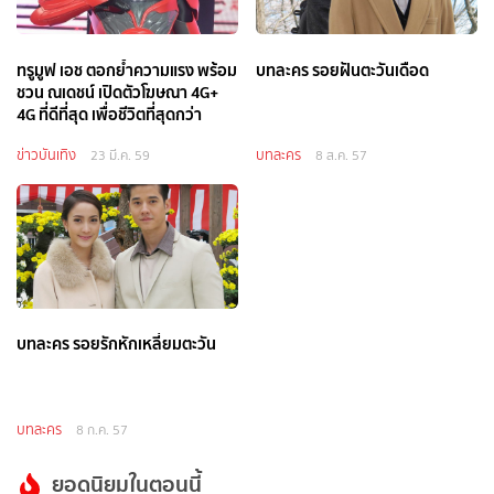
ทรูมูฟ เอช ตอกย้ำความแรง พร้อม
บทละคร รอยฝันตะวันเดือด
ชวน ณเดชน์ เปิดตัวโฆษณา 4G+
4G ที่ดีที่สุด เพื่อชีวิตที่สุดกว่า
ข่าวบันเทิง
บทละคร
23 มี.ค. 59
8 ส.ค. 57
บทละคร รอยรักหักเหลี่ยมตะวัน
บทละคร
8 ก.ค. 57
ยอดนิยมในตอนนี้