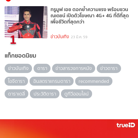
ทรูมูฟ เอช ตอกย้ำความแรง พร้อมชวน
ณเดชน์ เปิดตัวโฆษณา 4G+ 4G ที่ดีที่สุด
เพื่อชีวิตที่สุดกว่า
1
ข่าวบันเทิง
23 มี.ค. 59
แท็กยอดนิยม
ข่าวบันเทิง
ดารา
ข่าวสารวงการหนัง
ข่าวดารา
ไอจีดารา
อินสตราแกรมดารา
recommended
ดาราเดลี่
ประวัติดารา
ดูทีวีออนไลน์