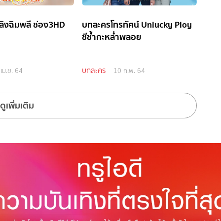
ิงฉิมพลี ช่อง3HD
บทละครโทรทัศน์ Unlucky Ploy
ชีช้ำกะหล่ำพลอย
บทละคร
เม.ย. 64
10 ก.พ. 64
ดูเพิ่มเติม