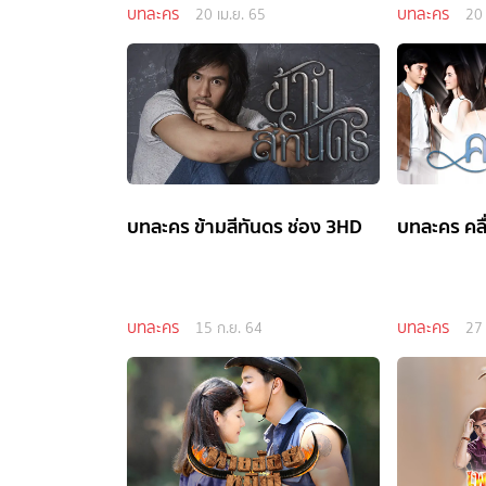
บทละคร
บทละคร
20 เม.ย. 65
20 
บทละคร ข้ามสีทันดร ช่อง 3HD
บทละคร คลื่
บทละคร
บทละคร
15 ก.ย. 64
27 