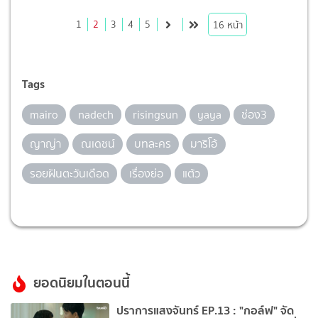
1
2
3
4
5
16
หน้า
Tags
mairo
nadech
risingsun
yaya
ช่อง3
ญาญ่า
ณเดชน์
บทละคร
มาริโอ้
รอยฝันตะวันเดือด
เรื่องย่อ
แต้ว
ยอดนิยมในตอนนี้
ปราการแสงจันทร์ EP.13 : "กอล์ฟ" จัด