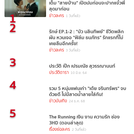
เต็ม "สายป่าน" เปิดปมก่อนจะปากแจ๋วพี่
สุดมาก่อน
1
ข่าวละคร
1 วันที่แล้ว
2
รักษ์ EP.1-2 : "บัว นลินทิพย์" ชีวิตพลิก
ผัน หวนเจอ "ฟิล์ม ธนภัทร" รักแรกที่ไม่
เคยลืมอีกครั้ง!
ข่าวละคร
3 วันที่แล้ว
3
ประวัติ เป๊ก เปรมณัช สุวรรณานนท์
ประวัติดารา
10 มิ.ย. 64
4
รวม 5 หนุ่มแฟนเก่า "เต้ย จรินทร์พร" จบ
ด้วยดี ไม่มีสาดน้ำลายใส่กัน!
ข่าวบันเทิง
24 ธ.ค. 68
5
The Running เงิน งาน ความรัก ช่อง
3HD (ตอนล่าสุด)
เรื่องย่อละคร
2 วันที่แล้ว