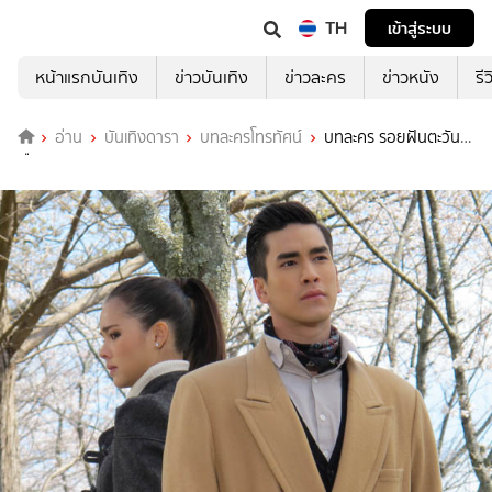
TH
เข้าสู่ระบบ
หน้าแรกบันเทิง
ข่าวบันเทิง
ข่าวละคร
ข่าวหนัง
รี
อ่าน
บันเทิงดารา
บทละครโทรทัศน์
บทละคร รอยฝันตะวัน
เดือด