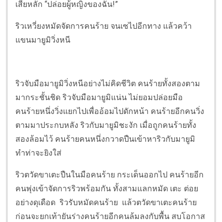
เสียหลัก “ปล่อยผู้หญิงของฉัน!”
ริวเหวี่ยงหมัดจัดการคนร้าย จนเซไปอีกทาง แล้วคว้า
แขนมายูมิวิ่งหนี
ริวจับมือมายูมิวิ่งหนีอย่างไม่คิดชีวิต คนร้ายทั้งสองตาม
มากระชั้นชิด ริวจับมือมายูมิแน่น ไม่ยอมปล่อยมือ
คนร้ายหนึ่งวิ่งแยกไปเพื่ออ้อมไปดักหน้า คนร้ายอีกคนวิ่ง
ตามมาประกบหลัง ริวกับมายูมิชะงัก เมื่อถูกคนร้ายทั้ง
สองล้อมไว้ คนร้ายคนหนึ่งกวาดปืนเข้าหาริวกับมายูมิ
ทำท่าจะยิงใส่
ริวตวัดขาเตะปืนในมือคนร้าย กระเด็นออกไป คนร้ายอีก
คนพุ่งเข้าจัดการริวพร้อมกัน ทั้งสามแลกหมัด เตะ ต่อย
อย่างดุเดือด ริวรับหมัดคนร้าย แล้วตวัดขาเตะคนร้าย
ก่อนจะยกเท้ายันร่างคนร้ายอีกคนล้มลงกับพื้น สบโอกาส