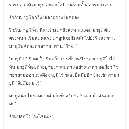
ริวรีบคว้าตัวมายูมิวิ่งหลบไป คนร้ายทั้งสองรีบวิ่งตาม
ริวกับมายูมิถูกวิ่งไล่ล่าอย่างไม่ลดละ
ริวกับมายูมิวิ่งหนีคนร้ายมาถึงสะพานแดง มายูมิตื่น
ตระหนก เริ่มหมดแรง มายูมิเซเสียหลักไปยังริมสะพาน
มายูมิพลัดจะตกจากสะพาน “ว๊าย...”
“มายูมิ !!” ริวตกใจ รีบคว้าแขนข้างหนึ่งของมายูมิไว้ได้
ทัน มายูมิห้อยตัวอยู่กับราวสะพานอย่างน่าหวาดเสียว ริว
พยายามออกแรงดึงมายูมิไว้ ขณะยื่นมืออีกข้างเข้าหามา
ยูมิ “จับมือผมไว้”
มายูมินิ่ง ไม่ยอมเอามืออีกข้างจับริว “ปล่อยมือฉันเถอะ
ค่ะ”
ริวแปลกใจ “อะไรนะ?”