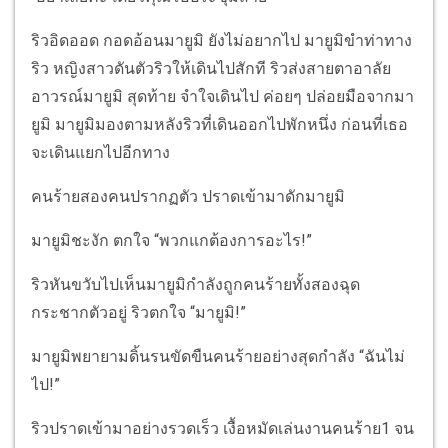
ริวอิดออด กอดอ้อนมายูมิ ยังไม่อยากไป มายูมิขำท่าทาง
ริว หญิงสาวดันตัวริวให้เดินไปสักที ริวส่งสายตาอาลัย
อาวรณ์มายูมิ สุดท้าย จำใจเดินไป ค่อยๆ ปล่อยมือจากมา
ยูมิ มายูมิมองตามหลังริวที่เดินออกไปพักหนึ่ง ก่อนที่เธอ
จะเดินแยกไปอีกทาง
คนร้ายสองคนปรากฏตัว ปราดเข้ามาดักมายูมิ
มายูมิชะงัก ตกใจ “พวกแกต้องการอะไร!”
ริวหันขวับไปเห็นมายูมิกำลังถูกคนร้ายทั้งสองฉุด
กระชากตัวอยู่ ริวตกใจ “มายูมิ!”
มายูมิพยายามดิ้นรนขัดขืนคนร้ายอย่างสุดกำลัง “ฉันไม่
ไป!”
ริวปราดเข้ามาอย่างรวดเร็ว เงื้อหมัดเล่นงานคนร้าย1 จน