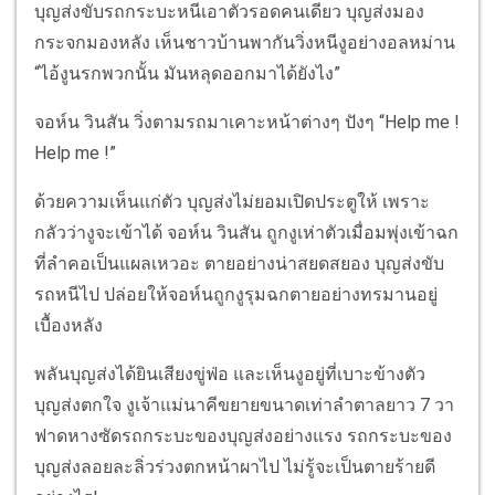
บุญส่งขับรถกระบะหนีเอาตัวรอดคนเดียว บุญส่งมอง
กระจกมองหลัง เห็นชาวบ้านพากันวิ่งหนีงูอย่างอลหม่าน
“ไอ้งูนรกพวกนั้น มันหลุดออกมาได้ยังไง”
จอห์น วินสัน วิ่งตามรถมาเคาะหน้าต่างๆ ปังๆ “Help me !
Help me !”
ด้วยความเห็นแก่ตัว บุญส่งไม่ยอมเปิดประตูให้ เพราะ
กลัวว่างูจะเข้าได้ จอห์น วินสัน ถูกงูเห่าตัวเมื่อมพุ่งเข้าฉก
ที่ลำคอเป็นแผลเหวอะ ตายอย่างน่าสยดสยอง บุญส่งขับ
รถหนีไป ปล่อยให้จอห์นถูกงูรุมฉกตายอย่างทรมานอยู่
เบื้องหลัง
พลันบุญส่งได้ยินเสียงขู่ฟ่อ และเห็นงูอยู่ที่เบาะข้างตัว
บุญส่งตกใจ งูเจ้าแม่นาคีขยายขนาดเท่าลำตาลยาว 7 วา
ฟาดหางซัดรถกระบะของบุญส่งอย่างแรง รถกระบะของ
บุญส่งลอยละลิ่วร่วงตกหน้าผาไป ไม่รู้จะเป็นตายร้ายดี