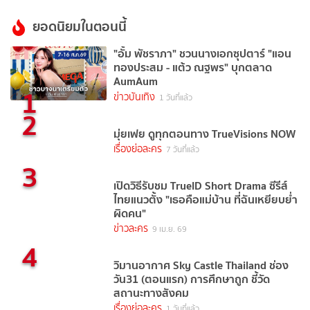
ยอดนิยมในตอนนี้
"อั้ม พัชราภา" ชวนนางเอกซุปตาร์ "แอน
ทองประสม - แต้ว ณฐพร" บุกตลาด
AumAum
1
ข่าวบันเทิง
1 วันที่แล้ว
2
มุ่ยเฟย ดูทุกตอนทาง TrueVisions NOW
เรื่องย่อละคร
7 วันที่แล้ว
3
เปิดวิธีรับชม TrueID Short Drama ซีรีส์
ไทยแนวตั้ง "เธอคือแม่บ้าน ที่ฉันเหยียบย่ำ
ผิดคน"
ข่าวละคร
9 เม.ย. 69
4
วิมานอากาศ Sky Castle Thailand ช่อง
วัน31 (ตอนแรก) การศึกษาถูก ชี้วัด
สถานะทางสังคม
เรื่องย่อละคร
1 วันที่แล้ว