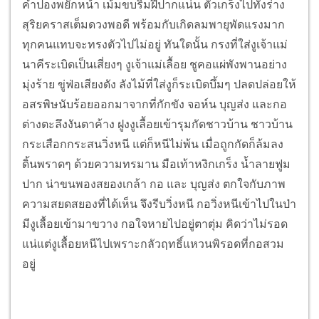
คำปองพยักหน้า เม้มขบริมฝีปากแน่น ตัวเกร็งไปทั้งร่าง
สุริยคราสเต็มดวงพอดี พร้อมกับเกิดลมพายุพัดแรงมาก
ทุกคนแทบจะทรงตัวไปไม่อยู่ ทันใดนั้น กรงที่ใส่งูเจ้าแม่
นาคีระเบิดเป็นเสี่ยงๆ งูเจ้าแม่เลื้อย ชูคอแผ่พังพานอย่าง
มุ่งร้าย ขู่ฟ่อเสียงดัง ลังไม้ที่ใส่งูก็ระเบิดบึ้มๆ ปลดปล่อยให้
อสรพิษนับร้อยออกมาจากที่กักขัง จอห์น บุญส่ง และกอ
ต่างตะลึงงันตาค้าง ฝูงงูเลื้อยเข้ารุมกัดชาวบ้าน ชาวบ้าน
กระเสือกกระสนวิ่งหนี แต่ก็หนีไม่พ้น เมื่อถูกกัดก็ล้มลง
ดิ้นพราดๆ ด้วยความทรมาน มือเท้าหงิกเกร็ง น้ำลายฟูม
ปาก น่าขนพองสยองเกล้า กอ และ บุญส่ง ตกใจกับภาพ
ความสยดสยองที่ได้เห็น จึงรีบวิ่งหนี กอวิ่งหนีเข้าไปในป่า
มีงูเลื้อยเข้ามาขวาง กอใจหายไปอยู่ตาตุ่ม คิดว่าไม่รอด
แน่แต่งูเลื้อยหนีไปเพราะกลัวฤทธิ์แหวนพิรอดที่กอสวม
อยู่