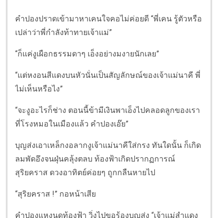
คำปองปราดเข้ามาหาเคนใจคอไม่ค่อยดี “พี่เคน รู้ตัวหรือ
เปล่าว่าพี่กำลังท้าทายเจ้าแม่”
“ก็แค่งูเผือกธรรมดาๆ เอ็งอย่างมงายนักเลย”
“แต่หงอนสีแดงบนหัวนั่นเป็นสัญลักษณ์ของเจ้าแม่นาคี พี่
ไม่เห็นหรือไง”
“จะงูอะไรก็ช่าง ตอนนี้ข้ามีเงินพาเอ็งไปคลอดลูกของเรา
ที่โรงหมอในเมืองแล้ว คำปองเอ๊ย”
บุญส่งเอาเหล็กงอลากงูเจ้าแม่นาคีใส่กรง ทันใดนั้น ก็เกิด
ลมพัดอึงจนฝุ่นคลุ้งตลบ ท้องฟ้าเกิดปรากฏการณ์
สุริยคราส ดวงอาทิตย์ค่อยๆ ถูกกลืนหายไป
“สุริยคราส !” กอหน้าเสีย
คำปองแหงนดูท้องฟ้า วิ่งไปขอร้องบุญส่ง “เจ้าแม่สำแดง