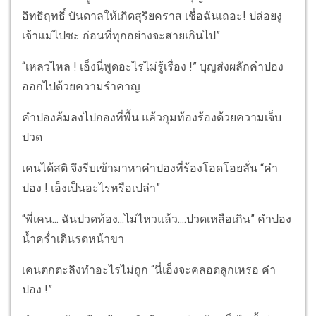
อิทธิฤทธิ์ บันดาลให้เกิดสุริยคราส เชื่อฉันเถอะ! ปล่อยงู
เจ้าแม่ไปซะ ก่อนที่ทุกอย่างจะสายเกินไป”
“เหลวไหล ! เอ็งนี่พูดอะไรไม่รู้เรื่อง !” บุญส่งผลักคำปอง
ออกไปด้วยความรำคาญ
คำปองล้มลงไปกองที่พื้น แล้วกุมท้องร้องด้วยความเจ็บ
ปวด
เคนได้สติ จึงรีบเข้ามาหาคำปองที่ร้องโอดโอยลั่น “คำ
ปอง ! เอ็งเป็นอะไรหรือเปล่า”
“พี่เคน... ฉันปวดท้อง...ไม่ไหวแล้ว....ปวดเหลือเกิน” คำปอง
น้ำคร่ำเดินรดหน้าขา
เคนตกตะลึงทำอะไรไม่ถูก “นี่เอ็งจะคลอดลูกเหรอ คำ
ปอง !”