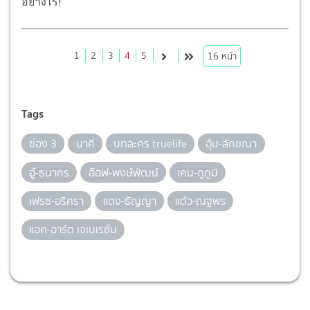
อย่างไร!
1
2
3
4
5
16
หน้า
Tags
ช่อง 3
นาคี
บทละคร truelife
อุ้ม-ลักขณา
อู๋-ธนากร
อ๊อฟ-พงษ์พัฒน์
เคน-ภูภูมิ
เฟรซ-อริศรา
แดง-ธัญญา
แต้ว-ณฐพร
แอค-อาร์ต เจเนเรชั่น