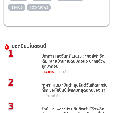
เรื่องย่อ
แต้ว-ณฐพร
ยอดนิยมในตอนนี้
1
ปราการแสงจันทร์ EP.13 : "กอล์ฟ" จัด
เต็ม "สายป่าน" เปิดปมก่อนจะปากแจ๋วพี่
สุดมาก่อน
ข่าวละคร
1 วันที่แล้ว
2
“ภูผา” HBD “มิ้นต์” สุขสันต์วันเกิดนะครับ
ที่รัก ขอให้เป็นปีที่พิเศษที่สุดอีกปีของเรา
11 ชั่วโมงที่แล้ว
3
รักษ์ EP.1-2 : "บัว นลินทิพย์" ชีวิตพลิก