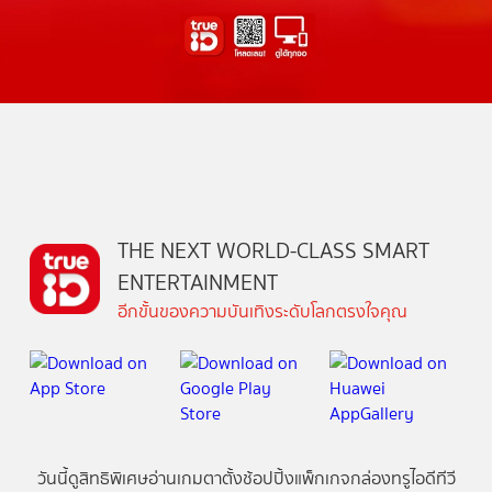
THE NEXT WORLD-CLASS SMART
ENTERTAINMENT
อีกขั้นของความบันเทิงระดับโลกตรงใจคุณ
วันนี้
ดู
สิทธิพิเศษ
อ่าน
เกม
ตาตั้ง
ช้อปปิ้ง
แพ็กเกจ
กล่องทรูไอดีทีวี