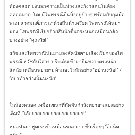
ห้องคลอด บ่งบอกความเป็นห่วงและกังวลคนในห้อง
คลอดมาก โดยมีไพพรรณียืนนิ่งอยู่ข้างๆ พร้อมกับกุมมือ
พนม สวดมนต์ภาวนาด้วยสีหน้าเครียด ไพพรรณีหันมา
มอง ไพพรรณีเรียกด้วยสีหน้าตื่นตระหนกเหมือนกลัว
บางอย่าง “คุณนัย!”
ธวัชและไพพรรณีหันมามองลัคนัยตามเสียงเรียกของไพ
พรรณี ธวัชกับวิสาขา รีบเดินเข้ามายืนขวางตรงหน้า
ลัคนัย เหมือนพยายามห้ามอะไรสักอย่าง “อย่านะนัย!” /
“อย่าทำอย่างนั้นนะนัย”
ในห้องคลอด เหมือนชนกที่กัดฟันกำลังพยายามเบ่งอย่าง
เต็มที่ “โอ้ยยยยยยยยยยยยยยยยยยยย!”
หมอหันมาพูดเร่งเร้าเหมือนชนกมากขึ้นเรื่อยๆ “อีกนิด