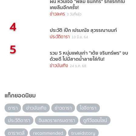
ผัน หวนเจอ "ฟิล์ม ธนภัทร" รักแรกที่ไม่
เคยลืมอีกครั้ง!
ข่าวละคร
3 วันที่แล้ว
4
ประวัติ เป๊ก เปรมณัช สุวรรณานนท์
ประวัติดารา
10 มิ.ย. 64
5
รวม 5 หนุ่มแฟนเก่า "เต้ย จรินทร์พร" จบ
ด้วยดี ไม่มีสาดน้ำลายใส่กัน!
ข่าวบันเทิง
24 ธ.ค. 68
แท็กยอดนิยม
ดารา
ข่าวบันเทิง
ข่าวดารา
ไอจีดารา
ประวัติดารา
อินสตราแกรมดารา
ดูทีวีออนไลน์
ดาราเดลี่
recommended
trueidstory