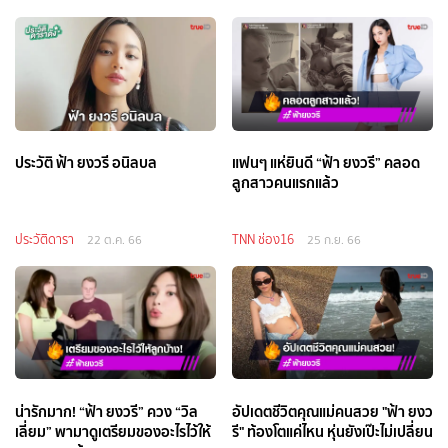
ประวัติ ฟ้า ยงวรี อนิลบล
แฟนๆ แห่ยินดี “ฟ้า ยงวรี” คลอด
ลูกสาวคนแรกแล้ว
ประวัติดารา
TNN ช่อง16
22 ต.ค. 66
25 ก.ย. 66
น่ารักมาก! “ฟ้า ยงวรี” ควง “วิล
อัปเดตชีวิตคุณแม่คนสวย "ฟ้า ยงว
เลี่ยม” พามาดูเตรียมของอะไรไว้ให้
รี" ท้องโตแค่ไหน หุ่นยังเป๊ะไม่เปลี่ยน