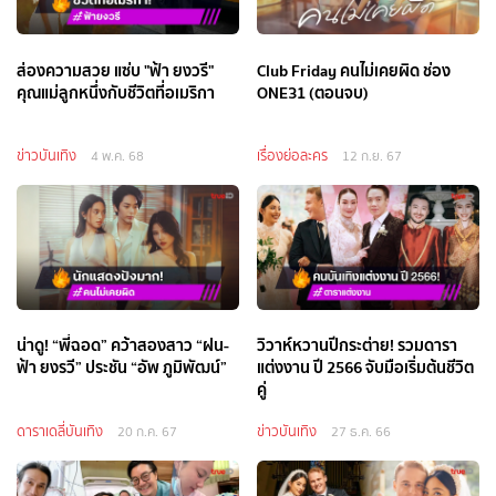
ส่องความสวย แซ่บ "ฟ้า ยงวรี"
Club Friday คนไม่เคยผิด ช่อง
คุณแม่ลูกหนึ่งกับชีวิตที่อเมริกา
ONE31 (ตอนจบ)
ข่าวบันเทิง
เรื่องย่อละคร
4 พ.ค. 68
12 ก.ย. 67
น่าดู! “พี่ฉอด” คว้าสองสาว “ฝน-
วิวาห์หวานปีกระต่าย! รวมดารา
ฟ้า ยงรวี” ประชัน “อัพ ภูมิพัฒน์”
แต่งงาน ปี 2566 จับมือเริ่มต้นชีวิต
คู่
ดาราเดลี่บันเทิง
ข่าวบันเทิง
20 ก.ค. 67
27 ธ.ค. 66