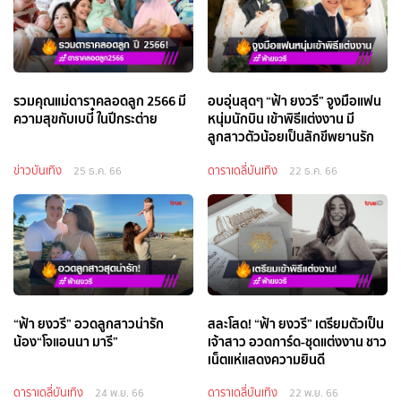
รวมคุณแม่ดาราคลอดลูก 2566 มี
อบอุ่นสุดๆ “ฟ้า ยงวรี” จูงมือแฟน
ความสุขกับเบบี๋ ในปีกระต่าย
หนุ่มนักบิน เข้าพิธีแต่งงาน มี
ลูกสาวตัวน้อยเป็นสักขีพยานรัก
ข่าวบันเทิง
ดาราเดลี่บันเทิง
25 ธ.ค. 66
22 ธ.ค. 66
“ฟ้า ยงวรี” อวดลูกสาวน่ารัก
สละโสด! “ฟ้า ยงวรี” เตรียมตัวเป็น
น้อง“โจแอนนา มารี”
เจ้าสาว อวดการ์ด-ชุดแต่งงาน ชาว
เน็ตแห่แสดงความยินดี
ดาราเดลี่บันเทิง
ดาราเดลี่บันเทิง
24 พ.ย. 66
22 พ.ย. 66