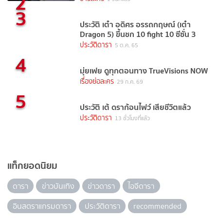
2
3
ประวัติ เต๋า อดิศร อรรถกฤษณ์ (เต๋า
Dragon 5) ขึ้นชก 10 fight 10 ซีซั่น 3
ประวัติดารา
5 ต.ค. 65
4
มุ่ยเฟย ดูทุกตอนทาง TrueVisions NOW
เรื่องย่อละคร
29 ก.ค. 69
5
ประวัติ เต้ ดราก้อนไฟว์ เสียชีวิตแล้ว
ประวัติดารา
13 ชั่วโมงที่แล้ว
แท็กยอดนิยม
ดารา
ข่าวบันเทิง
ข่าวดารา
ไอจีดารา
อินสตราแกรมดารา
ประวัติดารา
recommended