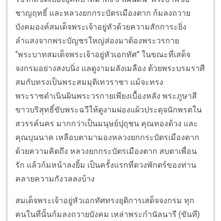
ชาญฤทธิ์ และหลวงยกกระบัตรเมืองตาก ก้มลงถวาย
บังคมองค์สมเด็จพระเจ้าอยู่หัวด้วยความสักการะยิ่ง
ลำแสงจากพระบัญชรใหญ่ส่องมาต้องพระวรกาย
“พระบาทสมเด็จพระเจ้าอยู่หัวเอกทัศ” ในขณะที่เสด็จ
จงกรมอย่างสงบนิ่ง แลดูงามมลังเมลือง ด้วยพระบรมราศี
สมกับทรงเป็นพระสมมุติเทวราชา แม้จะทรง
พระราชดำเนินผินพระวรกายเพียงเบื้องหลัง พระภูษาสี
ขาวบริสุทธิ์ขับพระฉวีให้ดูงามผ่องแผ้วประดุจนักพรตใน
สวรรค์นคร มากกว่าเป็นมนุษย์ปุถุชน คุณทองด้วง และ
คุณบุนนาค เหลือบตามามองหลวงยกกระบัตรเมืองตาก
ด้วยความคิดถึง หลวงยกกระบัตรเมืองตาก สบตาเพื่อน
รัก แล้วก้มหน้าลงยิ้ม เป็นครั้งแรกที่ดวงพักตร์ของท่าน
คลายความกังวลลงบ้าง
สมเด็จพระเจ้าอยู่หัวเอกทัศทรงยุติการเสด็จจงกรม ทุก
คนในที่นั้นก้มลงถวายบังคม เหล่าพระกำนัลนารี (ขันที)