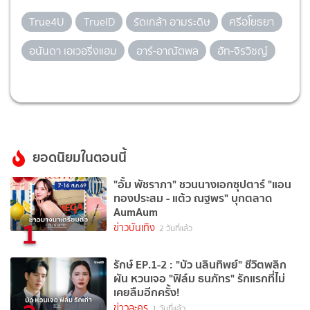
True4U
TrueID
รัดเกล้า อามระดิษ
ศรีอโยธยา
อนันดา เอเวอริ่งแฮม
อาร์-อาณัตพล
ฮัท-จิรวิชญ์
ยอดนิยมในตอนนี้
"อั้ม พัชราภา" ชวนนางเอกซุปตาร์ "แอน
ทองประสม - แต้ว ณฐพร" บุกตลาด
AumAum
1
ข่าวบันเทิง
2 วันที่แล้ว
รักษ์ EP.1-2 : "บัว นลินทิพย์" ชีวิตพลิก
ผัน หวนเจอ "ฟิล์ม ธนภัทร" รักแรกที่ไม่
เคยลืมอีกครั้ง!
ข่าวละคร
1 วันที่แล้ว