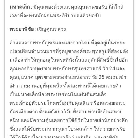
มหาดเล็ก
: มีคุณทองด้วงและคุณบุนนาคขอรับ นี่ก็ใกล้
เวลาที่จะทรงพักผ่อนพระอิริยาบถแล้วขอรับ
พระยาพิชัย
: เชิญคุณหลวง
ลำแสงจากพระบัญชรและแสงจากโคมที่จุดอยู่เป็นระยะ
เปลวเทียนจำนวนมากที่จุดบูชาองค์พระพุทธรูปที่ส่องมลัง
มเลือง ทำให้ทุกอณูในพระที่นั่งนั้นแลดูศักดิ์สิทธิ์ขึ้นไปอีก
คุณทองด้วงบุตรชายพระอักษรสุนทรศาสตร์ วัย 24 และ
คุณบุนนาค บุตรชายหลวงจ่าแสนยากร วัย 25 หมอบเข้า
เฝ้าถวายงานอยู่ที่มุมหนึ่ง ทั้งสองท่านนี้ได้เคยถวายตัว
เป็นมหาดเล็กห้องพระบรรทมในแผ่นดินสมเด็จ
พระเจ้าอยู่หัวบรมโกศพร้อมกับคุณสิน หรือหลวงยกกระ
บัตรเมืองตาก ตั้งแต่ยังเยาว์วัย ทั้งสามท่านจึงเป็นสหาย
สนิท และมีความคุ้นเคยการใช้ชีวิตในราชสำนักอย่างลึก
ซึ้งและได้รับพระมหากรุณาโปรดเกล้าฯ ให้ถวายการรับ
ใช้ใกล้ชิดเบื้องยุคลบาทมาถึง 3 แผ่นดิน พระยาพิชัย