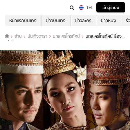
TH
เข้าสู่ระบบ
หน้าแรกบันเทิง
ข่าวบันเทิง
ข่าวละคร
ข่าวหนัง
รี
อ่าน
บันเทิงดารา
บทละครโทรทัศน์
บทละครโทรทัศน์ เรื่อง
ศรีอโยธยา