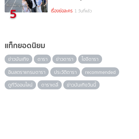
5
เรื่องย่อละคร
1 วันที่แล้ว
แท็กยอดนิยม
ข่าวบันเทิง
ดารา
ข่าวดารา
ไอจีดารา
อินสตราแกรมดารา
ประวัติดารา
recommended
ดูทีวีออนไลน์
ดาราเดลี่
ข่าวบันเทิงวันนี้