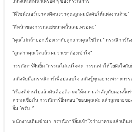
เถกิงเห็นสีหน้าเครียด ๆ ของกรรณิการ์
“ดีไซน์เนอร์เขาคงคิดนะว่าคุณถูกผมบังคับให้แต่งงานด้วย”
“สีหน้าของกรรณแย่ขนาดนั้นเลยเหรอคะ”
“คุณไม่กล้าบอกเรื่องเรากับลูกสาวคุณใช่ไหม” กรรณิการ์นิ่ง
“ลูกสาวคุณโตแล้ว ผมว่าเขาต้องเข้าใจ”
กรรณิการ์ฝืนยิ้ม “กรรณไม่แน่ใจค่ะ กรรณทำให้โยฝังใจกับผู้
เถกิงจับมือกรรณิการ์เพื่อปลอบใจ เถกิงรู้ทุกอย่างเพราะกร
“เรื่องที่ผ่านไปแล้วมันคืออดีต ผมให้ความสำคัญกับตอนนี้เท่า
ความเชื่อมั่น กรรณิการ์ยิ้มตอบ “ขอบคุณค่ะ แล้วลูกชาย
ยิ้ม “ครับ...”
พนักงานเดินเข้ามา กรรณิการ์ยิ้มเข้าใจว่ามาตามแล้วเดินเข