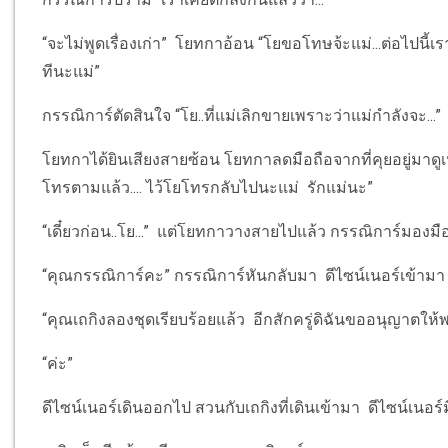
“จะไม่พูดเรื่องเก่า” โยทกาอ้อน “โยขอโทษจ้ะแม่...ต่อไปนี้เ
ทีนะแม่”
กรรณิการ์ตัดสินใจ “โย..ที่แม่เลิกขายเพราะว่าแม่กำลังจะ...”
โยทกาได้ยินเสียงสายซ้อน โยทกาลดมือถือจากที่คุยอยู่มาดูเ
โทรตามแล้ว.... ไว้โยโทรกลับไปนะแม่ รักแม่นะ”
“เดี๋ยวก่อน..โย...” แต่โยทกาวางสายไปแล้ว กรรณิการ์มองมื
“คุณกรรณิการ์คะ” กรรณิการ์หันกลับมา ดีไซน์เนอร์เข้ามา
“คุณเถกิงลองชุดเรียบร้อยแล้ว อีกสักครู่ดิฉันขออนุญาตให
“ค่ะ”
ดีไซน์เนอร์เดินออกไป สวนกับเถกิงที่เดินเข้ามา ดีไซน์เนอร