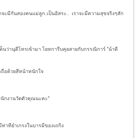
ราจะมีกันสองคนแม่ลูก..เป็นอิสระ... เราจะมีความสุขจริงๆสัก
ห็นว่านุดีโทรเข้ามา โยทการีบคุยสายกับกรรณิการ์ “น้าดี
อถือด้วยสีหน้าหนักใจ
้พนักงานวัดตัวคุณนะคะ”
์มีท่าทียำเกรงในบารมีของเถกิง