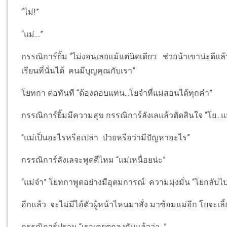
“ไม่!”
“แม่....”
กรรณิการ์ยิ้ม “ไม่งอนเลยแม้แต่นิดเดียว ช่วยน้าเขาน่ะดีแล้
เรียนที่นั่นได้ คนมีบุญคุณกับเรา”
โยทกา ต่อทันที “ต้องตอบแทน...โยจำที่แม่สอนได้ทุกคำ”
กรรณิการ์ยิ้มมีความสุข กรรณิการ์ลังเลแล้วตัดสินใจ “โย..
“แม่เป็นอะไรหรือเปล่า ป่วยหรือว่ามีปัญหาอะไร”
กรรณิการ์ลังเลจะพูดดีไหม “แม่เหนื่อยน่ะ”
“แม่จ๋า” โยทกาพูดอย่างมีอุตมการณ์ ความมุ่งมั่น “โยกลับไป
อีกแล้ว จะไม่มีไอ้ตัวผู้หน้าไหนมาสั่ง มาซ้อมแม่อีก โยจะเลี
กรรณิการ์ปราม “เราเคยตกลงกันแล้วว่า...”