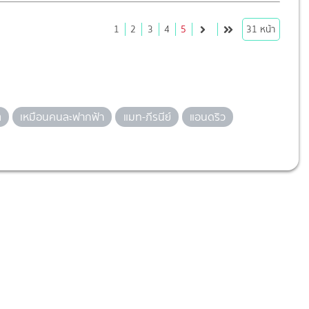
1
2
3
4
5
31
หน้า
ต
เหมือนคนละฟากฟ้า
แมท-ภีรนีย์
แอนดริว