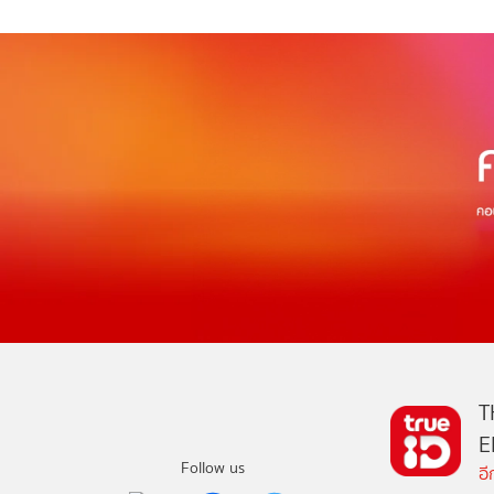
T
E
Follow us
อ