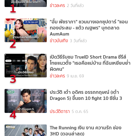
1
ข่าวละคร
2 วันที่แล้ว
"อั้ม พัชราภา" ชวนนางเอกซุปตาร์ "แอน
ทองประสม - แต้ว ณฐพร" บุกตลาด
AumAum
2
ข่าวบันเทิง
3 วันที่แล้ว
เปิดวิธีรับชม TrueID Short Drama ซีรีส์
ไทยแนวตั้ง "เธอคือแม่บ้าน ที่ฉันเหยียบย่ำ
ผิดคน"
3
ข่าวละคร
9 เม.ย. 69
ประวัติ เต๋า อดิศร อรรถกฤษณ์ (เต๋า
Dragon 5) ขึ้นชก 10 fight 10 ซีซั่น 3
4
ประวัติดารา
5 ต.ค. 65
The Running เงิน งาน ความรัก ช่อง
3HD (ตอนล่าสุด)