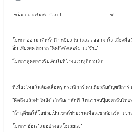
เหมือนคนละฟากฟ้า ตอน 1
โยทกาออกมาที่หน้าตึก หยิบแว่นกันแดดออกมาใส่ เสียงมือ
ยิ้ม เสียงสดใสมาก “คิดถึงจังเลยจ้ะ แม่จ๋า...”
โยทกาพูดพลางรีบเดินไปที่โรงแรมนุดีตามนัด
ที่เมื่องไทย ในห้องเสื้อหรู กรรณิการ์ คนเดียวกับกัญชลิการ
“คิดถึงแล้วทำไมยังไม่กลับมาสักที ไหนว่าจบปุ๊บจะกลับไทยท
“น้านุดีขอให้โยช่วยเป็นเซลล์ช่วยงานเพื่อนเขาก่อนจ้ะ เขาห
โยทกา อ้อน “แม่อย่างอนโยเลยนะ”