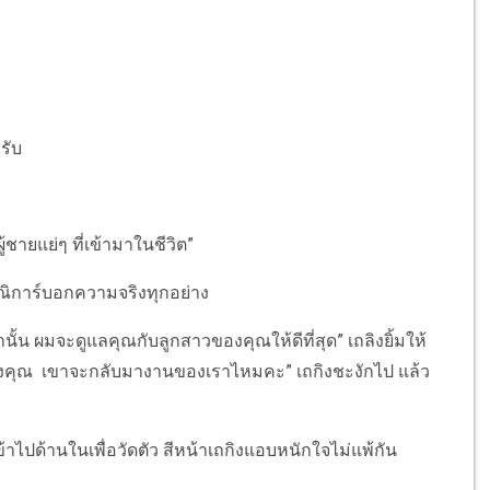
รับ
ชายแย่ๆ ที่เข้ามาในชีวิต”
รณิการ์บอกความจริงทุกอย่าง
นั้น ผมจะดูแลคุณกับลูกสาวของคุณให้ดีที่สุด” เถลิงยิ้มให้
ของคุณ เขาจะกลับมางานของเราไหมคะ” เถกิงชะงักไป แล้ว
้าไปด้านในเพื่อวัดตัว สีหน้าเถกิงแอบหนักใจไม่แพ้กัน