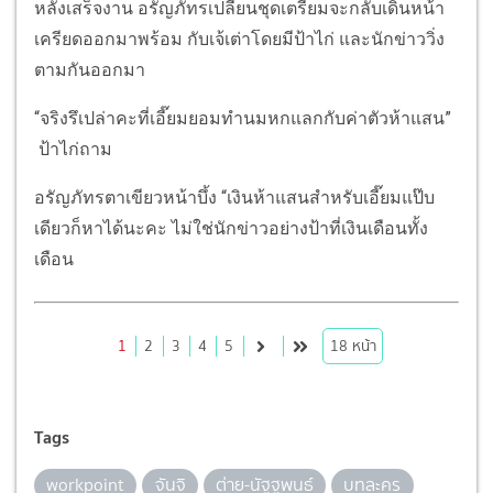
หลังเสร็จงาน อรัญภัทรเปลี่ยนชุดเตรียมจะกลับเดินหน้า
เครียดออกมาพร้อม กับเจ้เต่าโดยมีป้าไก่ และนักข่าววิ่ง
ตามกันออกมา
“จริงรึเปล่าคะที่เอี๊ยมยอมทำนมหกแลกกับค่าตัวห้าแสน”
ป้าไก่ถาม
อรัญภัทรตาเขียวหน้าบึ้ง “เงินห้าแสนสำหรับเอี๊ยมแป๊บ
เดียวก็หาได้นะคะ ไม่ใช่นักข่าวอย่างป้าที่เงินเดือนทั้ง
เดือน
1
2
3
4
5
18
หน้า
Tags
workpoint
จันจิ
ต่าย-นัฐฐพนธ์
บทละคร