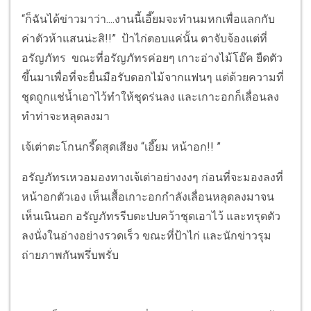
“ก็ฉันได้ข่าวมาว่า....งานนี้เอี๊ยมจะทำนมหกเพื่อแลกกับ
ค่าตัวห้าแสนน่ะสิ!!” ป้าไก่ตอบแค่นั้น ตาจับจ้องแต่ที่
อรัญภัทร ขณะที่อรัญภัทรค่อยๆ เกาะอ่างไม้โอ๊ค ยืดตัว
ขึ้นมาเพื่อที่จะยื่นมือรับดอกไม้จากแฟนๆ แต่ด้วยความที่
ชุดถูกแช่น้ำเอาไว้ทำให้ชุดร่นลง และเกาะอกก็เลื่อนลง
ทำท่าจะหลุดลงมา
เจ้เต่าตะโกนกรี๊ดสุดเสียง “เอี๊ยม หน้าอก!! ”
อรัญภัทรเหวอมองทางเจ้เต่าอย่างงงๆ ก่อนที่จะมองลงที่
หน้าอกตัวเอง เห็นเสื้อเกาะอกกำลังเลื่อนหลุดลงมาจน
เห็นเนินอก อรัญภัทรรีบตะปบคว้าชุดเอาไว้ และทรุดตัว
ลงนั่งในอ่างอย่างรวดเร็ว ขณะที่ป้าไก่ และนักข่าวรุม
ถ่ายภาพกันพรึ่บพรั่บ