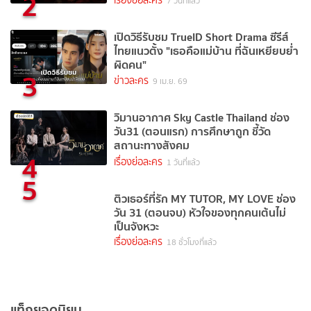
2
เรื่องย่อละคร
7 วันที่แล้ว
เปิดวิธีรับชม TrueID Short Drama ซีรีส์
ไทยแนวตั้ง "เธอคือแม่บ้าน ที่ฉันเหยียบย่ำ
ผิดคน"
3
ข่าวละคร
9 เม.ย. 69
วิมานอากาศ Sky Castle Thailand ช่อง
วัน31 (ตอนแรก) การศึกษาถูก ชี้วัด
สถานะทางสังคม
4
เรื่องย่อละคร
1 วันที่แล้ว
5
ติวเธอร์ที่รัก MY TUTOR, MY LOVE ช่อง
วัน 31 (ตอนจบ) หัวใจของทุกคนเต้นไม่
เป็นจังหวะ
เรื่องย่อละคร
18 ชั่วโมงที่แล้ว
แท็กยอดนิยม