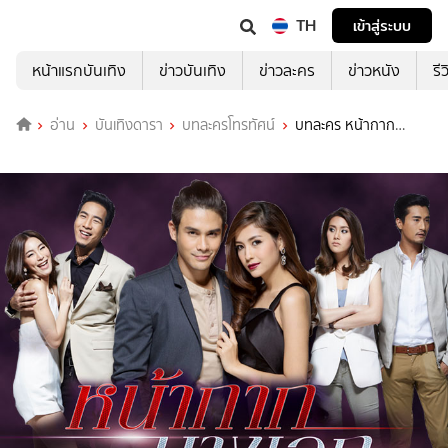
TH
เข้าสู่ระบบ
หน้าแรกบันเทิง
ข่าวบันเทิง
ข่าวละคร
ข่าวหนัง
รี
อ่าน
บันเทิงดารา
บทละครโทรทัศน์
บทละคร หน้ากาก
นางเอก