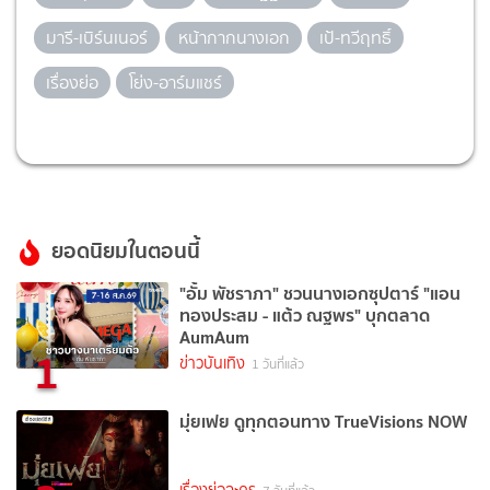
มารี-เบิร์นเนอร์
หน้ากากนางเอก
เป้-ทวีฤทธิ์
เรื่องย่อ
โย่ง-อาร์มแชร์
ยอดนิยมในตอนนี้
"อั้ม พัชราภา" ชวนนางเอกซุปตาร์ "แอน
ทองประสม - แต้ว ณฐพร" บุกตลาด
AumAum
1
ข่าวบันเทิง
1 วันที่แล้ว
มุ่ยเฟย ดูทุกตอนทาง TrueVisions NOW