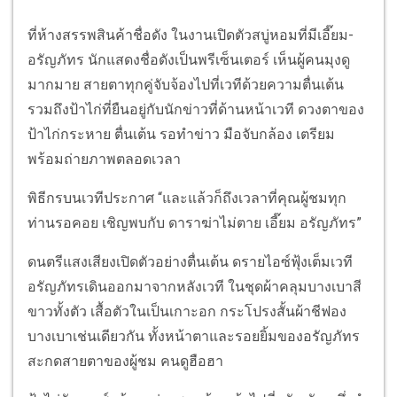
ที่ห้างสรรพสินค้าชื่อดัง ในงานเปิดตัวสบู่หอมที่มีเอี๊ยม-
อรัญภัทร นักแสดงชื่อดังเป็นพรีเซ็นเตอร์ เห็นผู้คนมุงดู
มากมาย สายตาทุกคู่จับจ้องไปที่เวทีด้วยความตื่นเต้น
รวมถึงป้าไก่ที่ยืนอยู่กับนักข่าวที่ด้านหน้าเวที ดวงตาของ
ป้าไก่กระหาย ตื่นเต้น รอทำข่าว มือจับกล้อง เตรียม
พร้อมถ่ายภาพตลอดเวลา
พิธีกรบนเวทีประกาศ “และแล้วก็ถึงเวลาที่คุณผู้ชมทุก
ท่านรอคอย เชิญพบกับ ดาราฆ่าไม่ตาย เอี๊ยม อรัญภัทร”
ดนตรีแสงเสียงเปิดตัวอย่างตื่นเต้น ดรายไอซ์ฟุ้งเต็มเวที
อรัญภัทรเดินออกมาจากหลังเวที ในชุดผ้าคลุมบางเบาสี
ขาวทั้งตัว เสื้อตัวในเป็นเกาะอก กระโปรงสั้นผ้าชีฟอง
บางเบาเช่นเดียวกัน ทั้งหน้าตาและรอยยิ้มของอรัญภัทร
สะกดสายตาของผู้ชม คนดูฮือฮา