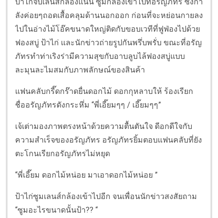
ป้าไก่จับเลนส์กล้องแน่น ซูมกล้องเข้าไปที่อรัญภัทร ซึ่งกำ
ลังค่อยๆถอดเสื้อคลุมด้านนอกออก ก่อนที่จะหย่อนกายลง
ไปในอ่างไม้โอ๊คขนาดใหญ่ติดกับขอบเวทีที่ฟูฟ่องไปด้วย
ฟองสบู่ ป้าไก่ และนักข่าวถ่ายรูปกันพรึ่บพรั่บ ขณะที่อรัญ
ภัทรทำท่าเริงร่ามีความสุขกับอาบลูบไล้ฟองสบู่แบบ
ละมุนละไมสมกับภาพลักษณ์ของสินค้า
แฟนคลับกรี๊ดกร๊าดยื่นดอกไม้ ดอกกุหลาบให้ ร้องเรียก
ชื่ออรัญภัทรดังกระหึ่ม “พี่เอี๊ยมๆๆ / เอี๊ยมๆๆ”
เจ้เต่ามองภาพตรงหน้าด้วยความตื้นตันใจ ดีอกดีใจกับ
ความสำเร็จของอรัญภัทร อรัญภัทรยิ้มตอบแฟนคลับที่ยัง
ตะโกนเรียกอรัญภัทรไม่หยุด
“พี่เอี๊ยม ดอกไม้หน่อย มาเอาดอกไม้หน่อย ”
ป้าไก่ซูมเลนส์กล้องเข้าไปอีก จนเพื่อนนักข่าวสงสัยถาม
“ซูมอะไรขนาดนั้นป้า?? “