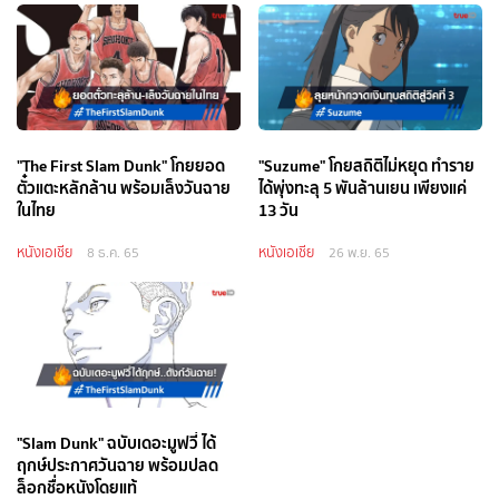
"The First Slam Dunk" โกยยอด
"Suzume" โกยสถิติไม่หยุด ทำราย
ตั๋วแตะหลักล้าน พร้อมเล็งวันฉาย
ได้พุ่งทะลุ 5 พันล้านเยน เพียงแค่
ในไทย
13 วัน
หนังเอเชีย
หนังเอเชีย
8 ธ.ค. 65
26 พ.ย. 65
"Slam Dunk" ฉบับเดอะมูฟวี่ ได้
ฤกษ์ประกาศวันฉาย พร้อมปลด
ล็อกชื่อหนังโดยแท้