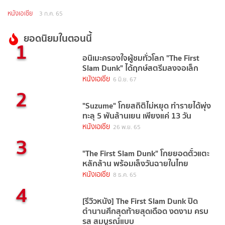
หนังเอเชีย
3 ก.ค. 65
ยอดนิยมในตอนนี้
1
อนิเมะครองใจผู้ชมทั่วโลก "The First
Slam Dunk" ได้ฤกษ์สตรีมลงจอเล็ก
หนังเอเชีย
6 มิ.ย. 67
2
"Suzume" โกยสถิติไม่หยุด ทำรายได้พุ่ง
ทะลุ 5 พันล้านเยน เพียงแค่ 13 วัน
หนังเอเชีย
26 พ.ย. 65
3
"The First Slam Dunk" โกยยอดตั๋วแตะ
หลักล้าน พร้อมเล็งวันฉายในไทย
หนังเอเชีย
8 ธ.ค. 65
4
[รีวิวหนัง] The First Slam Dunk ปิด
ตำนานศึกสุดท้ายสุดเดือด งดงาม ครบ
รส สมบูรณ์แบบ