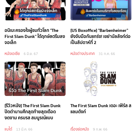
อนิเมะครองใจผู้ชมทั่วโลก "The
[US Boxoffice] "Barbenheimer"
First Slam Dunk" ได้ฤกษ์สตรีมลง
ยังจับมือกันแกร่ง! เขย่าบัลลังก์ต่อ
จอเล็ก
เป็นสัปดาห์ที่ 2
หนังเอเชีย
หนังต่างประเทศ
6 มิ.ย. 67
31 ก.ค. 66
[รีวิวหนัง] The First Slam Dunk
The First Slam Dunk เดอะ เฟิร์ส ส
ปิดตำนานศึกสุดท้ายสุดเดือด
แลมดังก์
งดงาม ครบรส สมบูรณ์แบบ
แบไต๋
เรื่องย่อหนัง
13 มี.ค. 66
9 ก.พ. 66