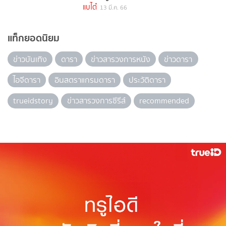
แบไต๋
13 มี.ค. 66
แท็กยอดนิยม
ข่าวบันเทิง
ดารา
ข่าวสารวงการหนัง
ข่าวดารา
ไอจีดารา
อินสตราแกรมดารา
ประวัติดารา
trueidstory
ข่าวสารวงการซีรีส์
recommended