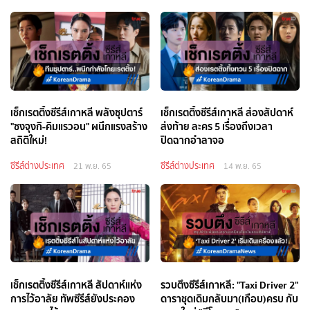
เช็กเรตติ้งซีรีส์เกาหลี พลังซุปตาร์
เช็กเรตติ้งซีรีส์เกาหลี ส่องสัปดาห์
"ซงจุงกิ-คิมแรวอน" ผนึกแรงสร้าง
ส่งท้าย ละคร 5 เรื่องถึงเวลา
สถิติใหม่!
ปิดฉากอำลาจอ
ซีรีส์ต่างประเทศ
ซีรีส์ต่างประเทศ
21 พ.ย. 65
14 พ.ย. 65
เช็กเรตติ้งซีรีส์เกาหลี สัปดาห์แห่ง
รวบตึงซีรีส์เกาหลี: "Taxi Driver 2"
การไว้อาลัย ทัพซีรีส์ยังประคอง
ดาราชุดเดิมกลับมา(เกือบ)ครบ กับ