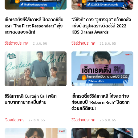
เช็กเรตติ้งซีรีส์เกาหลี ปิดฉากซีซั่น
"อีซึงกี" ควง "จูชางอุค" คว้าแดซัง
แรก "The First Responders" พุ่ง
แห่งปี สรุปผลรางวัลซีรีส์ 2022
แตะเลขสองหลัก!
KBS Drama Awards
ซีรีส์ต่างประเทศ
ซีรีส์ต่างประเทศ
2 ม.ค. 66
31 ธ.ค. 65
ซีรีส์เกาหลี Curtain Call พลิก
เช็กเรตติ้งซีรีส์เกาหลี โค้งสุดท้าย
บทบาททายาทหมื่นล้าน
ก่อนจบปี "Reborn Rich" ปิดฉาก
ด้วยสถิติใหม่!
เรื่องย่อละคร
ซีรีส์ต่างประเทศ
27 ธ.ค. 65
26 ธ.ค. 65