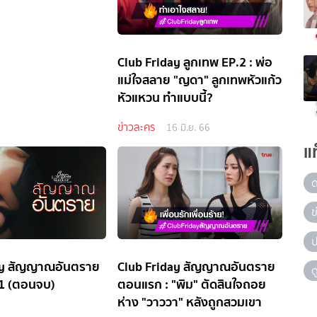
Club Friday ลูกเทพ EP.2 : พ่อ
แม่ใจสลาย "ญดา" ลูกเทพหัวแก้ว
หัวแหวน ทำแบบนี้?
ข่าวละคร
16 มิ.ย. 66
แ
ข
ป
ay สัญญาณอันตราย
Club Friday สัญญาณอันตราย
ด
1 (ตอนจบ)
ตอนแรก : "พิม" ตัดสินใจถอย
ห่าง "วาววา" หลังถูกสวมเขา