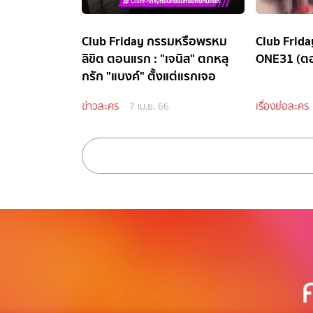
Club Friday กรรมหรือพรหม
Club Friday
ลิขิต ตอนแรก : "เจนิส" ตกหลุ
ONE31 (ต
กรัก "แบงค์" ตั้งแต่แรกเจอ
ข่าวละคร
เรื่องย่อละคร
7 เม.ย. 66