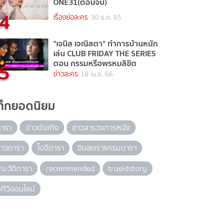
ONE31(ตอนจบ)
4
เรื่องย่อละคร
30 ธ.ค. 65
"เจนิส เจณิสตา" ทำการบ้านหนัก
เล่น CLUB FRIDAY THE SERIES
5
ตอน กรรมหรือพรหมลิขิต
ข่าวละคร
18 เม.ย. 66
ท็กยอดนิยม
ดารา
ข่าวบันเทิง
ข่าวสารวงการหนัง
่าวดารา
ไอจีดารา
อินสตราแกรมดารา
ระวัติดารา
recommended
trueidstory
ูทีวีออนไลน์