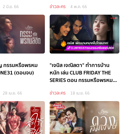
ข่าวละคร
2 มิ.ย. 66
4 พ.ค. 66
ay กรรมหรือพรหม
"เจนิส เจณิสตา" ทำการบ้าน
 ONE31 (ตอนจบ)
หนัก เล่น CLUB FRIDAY THE
SERIES ตอน กรรมหรือพรหม
ลิขิต
ข่าวละคร
28 เม.ย. 66
18 เม.ย. 66