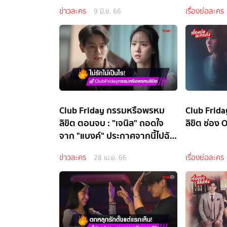
ข่าวละคร
เรื่องย่อละคร
9 มิ.ย. 66
Club Friday กรรมหรือพรหม
Club Frid
ลิขิต ตอนจบ : "เจนิส" ถอดใจ
ลิขิต ช่อง
จาก "แบงค์" ประกาศจากนี้ไปฉัน
จะรักตัวเอง
ข่าวละคร
เรื่องย่อละคร
28 เม.ย. 66