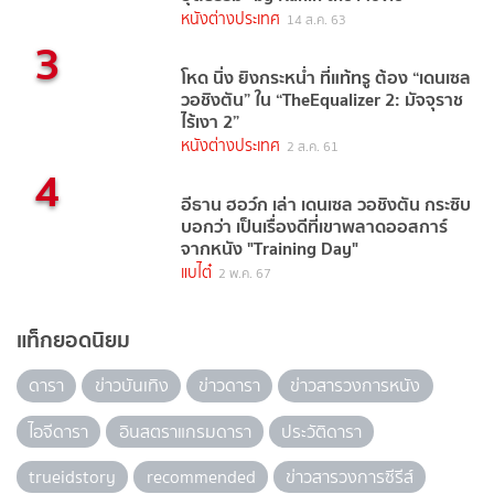
หนังต่างประเทศ
14 ส.ค. 63
3
โหด นิ่ง ยิงกระหน่ำ ที่แท้ทรู ต้อง “เดนเซล
วอชิงตัน” ใน “TheEqualizer 2: มัจจุราช
ไร้เงา 2”
หนังต่างประเทศ
2 ส.ค. 61
4
อีธาน ฮอว์ก เล่า เดนเซล วอชิงตัน กระซิบ
บอกว่า เป็นเรื่องดีที่เขาพลาดออสการ์
จากหนัง "Training Day"
แบไต๋
2 พ.ค. 67
แท็กยอดนิยม
ดารา
ข่าวบันเทิง
ข่าวดารา
ข่าวสารวงการหนัง
ไอจีดารา
อินสตราแกรมดารา
ประวัติดารา
trueidstory
recommended
ข่าวสารวงการซีรีส์