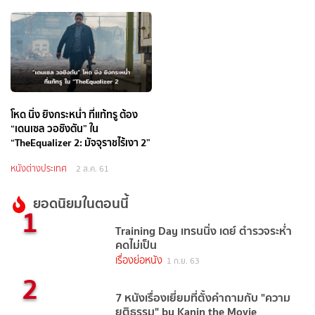
โหด นิ่ง ยิงกระหน่ำ ที่แท้ทรู ต้อง
“เดนเซล วอชิงตัน” ใน
“TheEqualizer 2: มัจจุราชไร้เงา 2”
หนังต่างประเทศ
2 ส.ค. 61
ยอดนิยมในตอนนี้
1
Training Day เทรนนิ่ง เดย์ ตำรวจระห่ำ
คดไม่เป็น
เรื่องย่อหนัง
1 ก.ย. 63
2
7 หนังเรื่องเยี่ยมที่ตั้งคำถามกับ "ความ
ยุติธรรม" by Kanin the Movie