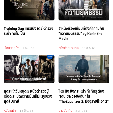
Training Day เทรนนิ่ง เดย์ ตำรวจ
7 หนังเรื่องเยี่ยมที่ตั้งคำถามกับ
ระห่ำ คดไม่เป็น
"ความยุติธรรม" by Kanin the
Movie
เรื่องย่อหนัง
หนังต่างประเทศ
1 ก.ย. 63
14 ส.ค. 63
สุดระห่ำวันหยุด 5 หนังตำรวจบู๊
โหด นิ่ง ยิงกระหน่ำ ที่แท้ทรู ต้อง
เดือด ระเบิดความมันส์ไม่หยุดช่วง
“เดนเซล วอชิงตัน” ใน
สุดสัปดาห์
“TheEqualizer 2: มัจจุราชไร้เงา 2”
หนังเอเชีย
ข่าวบันเทิง
13 มิ.ย. 63
2 ส.ค. 61