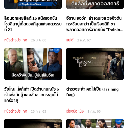
สื่อนอกเผยลิสต์ 15 หนังแอคชัน
อีธาน ฮอว์ก เล่า เดนเซล วอชิงตัน
โชว์ลีลาบู๊เด็ดดวงที่สุดแห่งศตวรรษ
กระซิบบอกว่า เป็นเรื่องดีที่เขา
ที่ 21
พลาดออสการ์จากหนัง "Training
Day"
หนังต่างประเทศ
แบไต๋
26 ม.ค. 68
2 พ.ค. 67
วัยไหน..ใจก็เก๋า เปิดตำนานหนัง 6
ตำรวจระห่ำ คดไม่เป็น (Training
เจ้าพ่อนักบู๊ แอคชั่นสาดกระสุนไม่
Day)
แคร์อายุ
หนังต่างประเทศ
เรื่องย่อหนัง
23 ก.ย. 63
1 ก.ย. 63